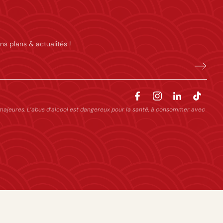
ns plans & actualités !
majeures. L’abus d’alcool est dangereux pour la santé, à consommer avec
Facebook
Instagram
TikTok
Pinterest