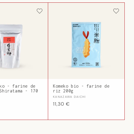
ko - farine de
Komeko bio - farine de
Shiratama - 170
riz 200g
Fournisseur :
KANAZAWA DAICHI
 :
Prix
11,30 €
habituel