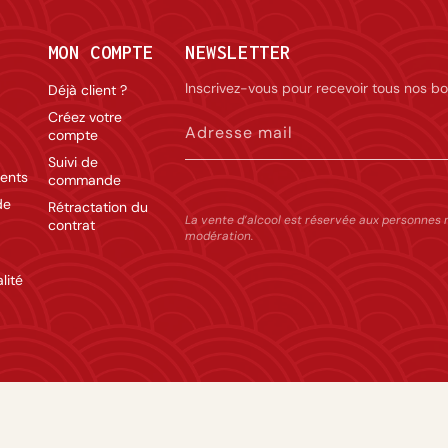
MON COMPTE
NEWSLETTER
Inscrivez-vous pour recevoir tous nos bo
Déjà client ?
Créez votre
Adresse mail
compte
Suivi de
ents
commande
de
Rétractation du
La vente d’alcool est réservée aux personnes 
contrat
modération.
lité