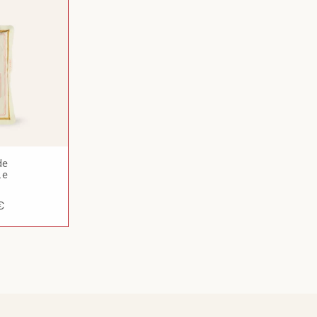
de
le
€