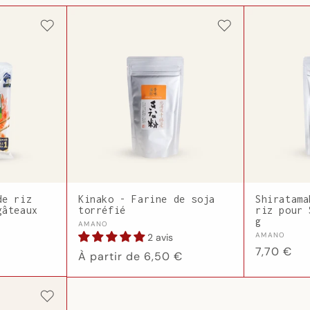
de riz
Kinako - Farine de soja
Shiratama
gâteaux
torréfié
riz pour 
g
Fournisseur :
AMANO
Fournisseur
AMANO
2 avis
Prix
7,70 €
Prix
À partir de 6,50 €
habituel
habituel