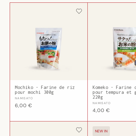
Mochiko - Farine de riz
Komeko - Farine 
pour mochi 300g
pour tempura et 
220g
Fournisseur :
NAMISATO
Fournisseur :
NAMISATO
Prix
6,00 €
Prix
4,00 €
habituel
habituel
NEW IN