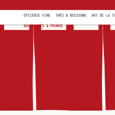
et
politaine dès 85€ TTC
passer
au
contenu
ÉPICERIE FINE
THÉS & BOISSONS
ART DE LA T
NOUVEAUTÉS & PROMOS