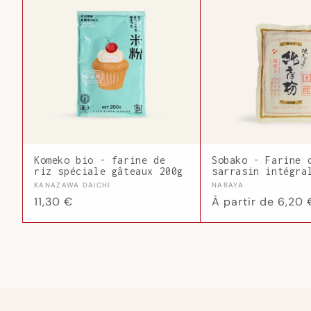
Komeko bio - farine de
Sobako - Farine 
riz spéciale gâteaux 200g
sarrasin intégra
Fournisseur :
Fournisseur :
KANAZAWA DAICHI
NARAYA
Prix
11,30 €
Prix
À partir de 6,20 
habituel
habituel