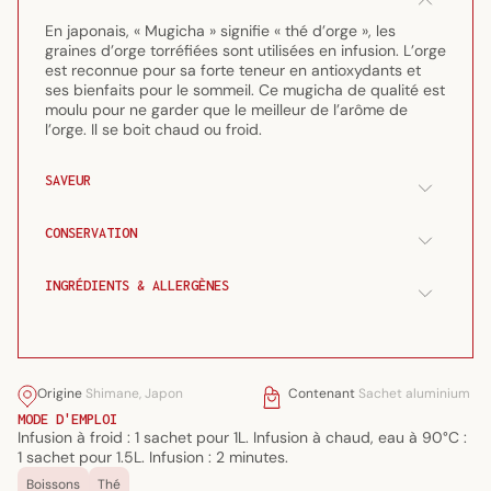
grillé
grillé
500
500
En japonais, « Mugicha » signifie « thé d’orge », les
g
g
graines d’orge torréfiées sont utilisées en infusion. L’orge
est reconnue pour sa forte teneur en antioxydants et
ses bienfaits pour le sommeil. Ce mugicha de qualité est
moulu pour ne garder que le meilleur de l’arôme de
l’orge. Il se boit chaud ou froid.
SAVEUR
CONSERVATION
INGRÉDIENTS & ALLERGÈNES
Origine
Shimane, Japon
Contenant
Sachet aluminium
MODE D'EMPLOI
Infusion à froid : 1 sachet pour 1L. Infusion à chaud, eau à 90°C :
1 sachet pour 1.5L. Infusion : 2 minutes.
Boissons
Thé