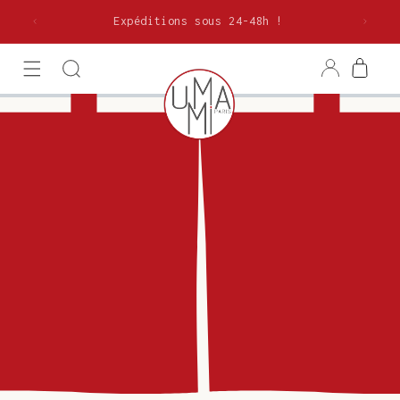
et
olitaine
passer
Expéditions sous 24-48h !
au
contenu
Connexion
Panier