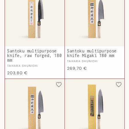
Santoku multipurpose
Santoku multipurpose
knife, raw forged, 180
knife Migaki 180 mm
mm
Vendor:
TAHARA SHUNICHI
Vendor:
TAHARA SHUNICHI
Regular
269,70 €
Regular
203,80 €
price
price