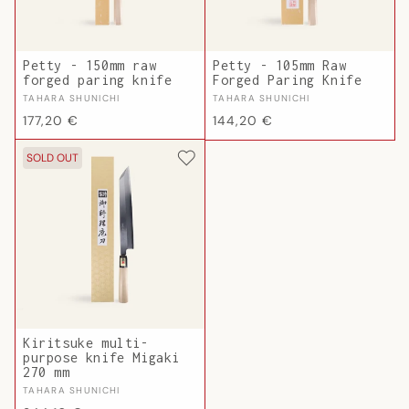
Petty - 150mm raw
Petty - 105mm Raw
forged paring knife
Forged Paring Knife
Vendor:
Vendor:
TAHARA SHUNICHI
TAHARA SHUNICHI
Regular
Regular
177,20 €
144,20 €
price
price
SOLD OUT
Kiritsuke multi-
purpose knife Migaki
270 mm
Vendor:
TAHARA SHUNICHI