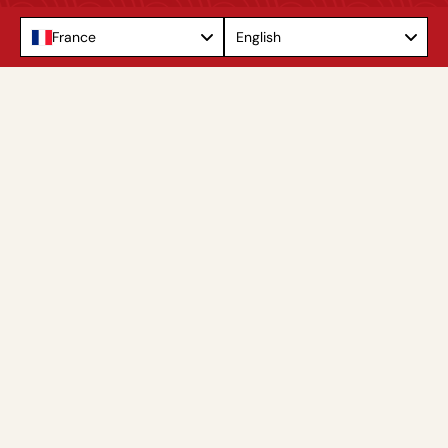
Language
France
English