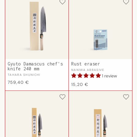
Gyuto Damascus chef's
Rust eraser
knife 240 mm
Vendor:
NANIWA ABRASIVE
Vendor:
TAHARA SHUNICHI
1 review
Regular
759,40 €
Regular
15,20 €
price
price