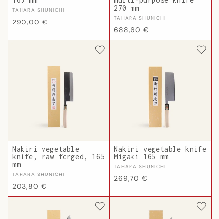
165 mm
multi-purpose knife
270 mm
Vendor:
TAHARA SHUNICHI
Vendor:
TAHARA SHUNICHI
Regular
290,00 €
Regular
688,60 €
price
price
Nakiri vegetable
Nakiri vegetable knife
knife, raw forged, 165
Migaki 165 mm
mm
Vendor:
TAHARA SHUNICHI
Vendor:
TAHARA SHUNICHI
Regular
269,70 €
Regular
203,80 €
price
price