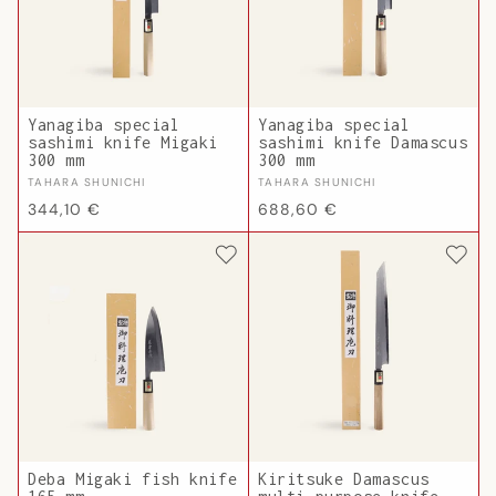
Yanagiba special
Yanagiba special
sashimi knife Migaki
sashimi knife Damascus
300 mm
300 mm
Vendor:
Vendor:
TAHARA SHUNICHI
TAHARA SHUNICHI
Regular
Regular
344,10 €
688,60 €
price
price
Deba Migaki fish knife
Kiritsuke Damascus