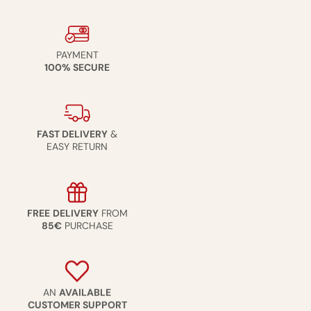
couteau japonais.
Notre sélection : l'artisanat japonais
importé directement à votre table
PAYMENT
100% SECURE
Chez Umami Paris, nous proposons un large
catalogue de
couteaux japonais
Nous travaillons en direct avec des artisans
couteliers japonais, sans intermédiaire. Chaque pièce est
sélectionnée avec soin :
couteaux à simple biseau
pour une
précision chirurgicale sur les poissons et légumes,
couteaux à
FAST DELIVERY
&
double biseau
pour une utilisation polyvalente au quotidien.
EASY RETURN
Ce qui nous distingue d'un revendeur généraliste ? Nous
connaissons nos producteurs, leurs ateliers, leurs aciers. Quand
vous achetez un
couteau japonais chez Umami Paris
, vous
savez exactement d'où il vient et entre quelles mains il a été
FREE
DELIVERY
FROM
façonné.
85€
PURCHASE
AN
AVAILABLE
CUSTOMER SUPPORT