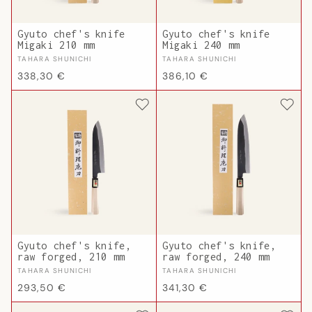
Gyuto chef's knife
Gyuto chef's knife
Migaki 210 mm
Migaki 240 mm
Vendor:
Vendor:
TAHARA SHUNICHI
TAHARA SHUNICHI
Regular
Regular
338,30 €
386,10 €
price
price
Gyuto chef's knife,
Gyuto chef's knife,
raw forged, 210 mm
raw forged, 240 mm
Vendor:
Vendor:
TAHARA SHUNICHI
TAHARA SHUNICHI
Regular
Regular
293,50 €
341,30 €
price
price