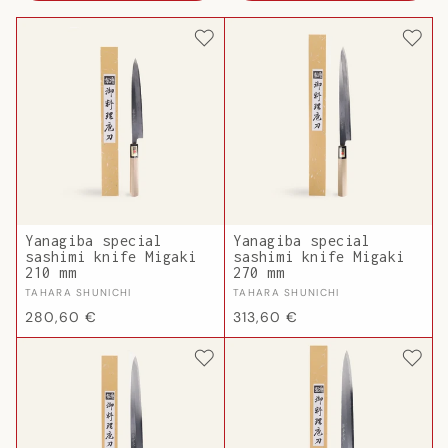
Yanagiba special
Yanagiba special
sashimi knife Migaki
sashimi knife Migaki
210 mm
270 mm
Vendor:
Vendor:
TAHARA SHUNICHI
TAHARA SHUNICHI
Regular
Regular
280,60 €
313,60 €
price
price