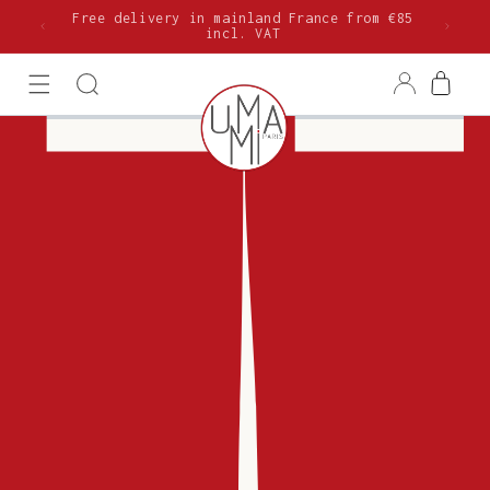
Skip to
Free delivery in mainland France from €85
content
incl. VAT
Log
Cart
in