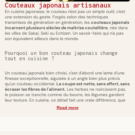
Couteaux japonais artisanaux
En cuisine japonaise, le couteau n'est pas un simple outil, c'est
une extension du geste. Forgés selon des techniques
transmises de génération en génération, les
couteaux japonais
incarnent plusieurs siècles de maîtrise coutellière
, née dans
les villes de Sakai, Seki ou Echizen. Un savoir-faire qui n'a pas
son équivalent ailleurs dans le monde.
Pourquoi un bon couteau japonais change
tout en cuisine ?
Un couteau japonais bien choisi, c'est d'abord une lame d'une
finesse exceptionnelle, aiguisée à un angle bien plus précis
qu'un couteau occidental.
La coupe est nette, sans effort, sans
écraser les fibres de l'aliment.
Les herbes ne noircissent pas,
le poisson se tranche comme du beurre, les légumes gardent
leur texture. En cuisine, ce détail fait une vraie différence, que
vous soyez cuisinier du dimanche ou passionné exigeant.
Read more
Un couteau japonais de qualité dure aussi des décennies, à
condition de l'entretenir avec une pierre à aiguiser adaptée, que
nous proposons également dans notre sélection. Pour en savoir
plus sur l'entretien, lisez notre article de blog sur
entretien d'un