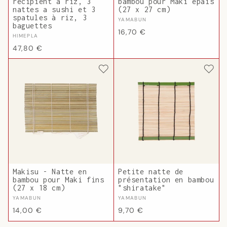
récipient a riz, 3
bambou pour Maki épais
nattes a sushi et 3
(27 x 27 cm)
spatules à riz, 3
Fournisseur :
YAMABUN
baguettes
Prix
16,70 €
Fournisseur :
HIMEPLA
habituel
Prix
47,80 €
habituel
Makisu - Natte en
Petite natte de
bambou pour Maki fins
présentation en bambou
(27 x 18 cm)
"shiratake"
Fournisseur :
Fournisseur :
YAMABUN
YAMABUN
Prix
Prix
14,00 €
9,70 €
habituel
habituel