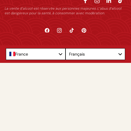
La vente d’alcool est réservée aux personnes majeures. L’abus d’alcool
est dangereux pour la santé, à consommer avec modération.
Facebook
Instagram
TikTok
Pinterest
Language
France
Français