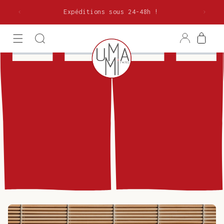
et
olitaine
passer
Expéditions sous 24-48h !
au
contenu
Connexion
Panier