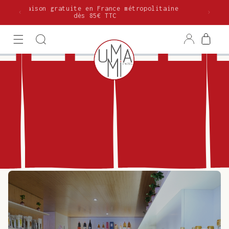
et
Livraison gratuite en France métropolitaine
passer
dès 85€ TTC
au
contenu
Connexion
Panier