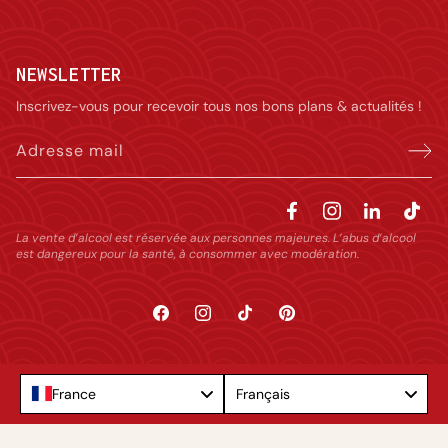
NEWSLETTER
Inscrivez-vous pour recevoir tous nos bons plans & actualités !
Adresse mail
La vente d’alcool est réservée aux personnes majeures. L’abus d’alcool
est dangereux pour la santé, à consommer avec modération.
Facebook
Instagram
TikTok
Pinterest
Language
France
Français