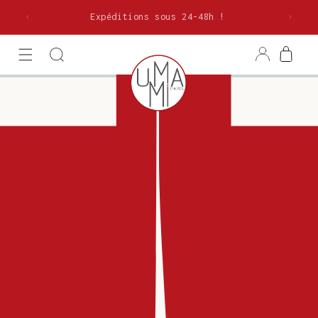
et
olitaine
passer
Expéditions sous 24-48h !
au
contenu
Connexion
Panier