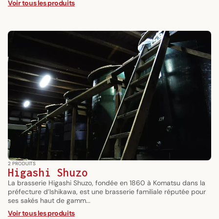
Voir tous les produits
2 PRODUITS
Higashi Shuzo
La brasserie Higashi Shuzo, fondée en 1860 à Komatsu dans la
préfecture d’Ishikawa, est une brasserie familiale réputée pour
ses sakés haut de gamm...
Voir tous les produits