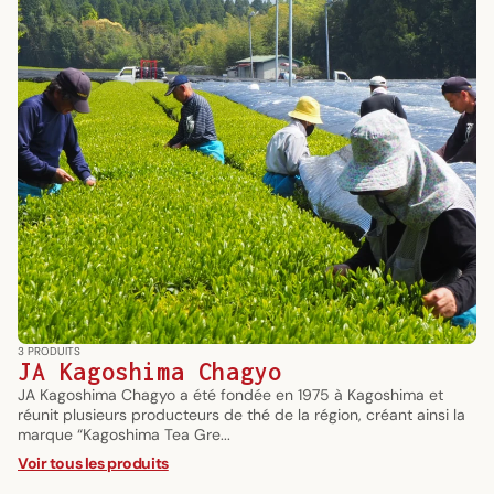
3 PRODUITS
JA Kagoshima Chagyo
JA Kagoshima Chagyo a été fondée en 1975 à Kagoshima et
réunit plusieurs producteurs de thé de la région, créant ainsi la
marque “Kagoshima Tea Gre...
Voir tous les produits