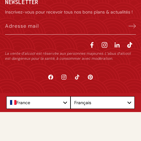
NEWSLETTER
Inscrivez-vous pour recevoir tous nos bons plans & actualités !
Adresse mail
La vente d’alcool est réservée aux personnes majeures. L’abus d’alcool
est dangereux pour la santé, à consommer avec modération.
Facebook
Instagram
TikTok
Pinterest
Language
France
Français