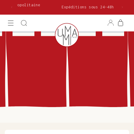
et
olitaine
passer
Expéditions sous 24-48h !
au
contenu
Connexion
Panier