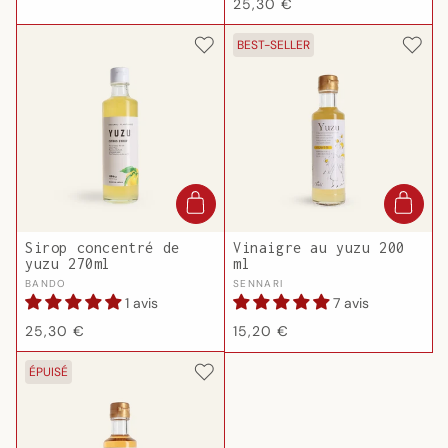
Prix
25,30 €
habituel
habituel
BEST-SELLER
Sirop concentré de
Vinaigre au yuzu 200
yuzu 270ml
ml
Fournisseur :
Fournisseur :
BANDO
SENNARI
1 avis
7 avis
Prix
Prix
25,30 €
15,20 €
habituel
habituel
ÉPUISÉ