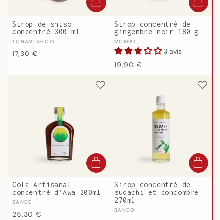
Sirop de shiso
Sirop concentré de
concentré 300 ml
gingembre noir 180 g
Fournisseur :
Fournisseur :
TONAMI SHOYU
MOMIKI
3 avis
Prix
17,30 €
Prix
habituel
19,90 €
habituel
Cola Artisanal
Sirop concentré de
concentré d’Awa 200ml
sudachi et concombre
270ml
Fournisseur :
BANDO
Fournisseur :
BANDO
Prix
25,30 €