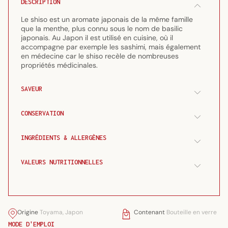
DESCRIPTION
300
300
ml
ml
Le shiso est un aromate japonais de la même famille
que la menthe, plus connu sous le nom de basilic
japonais. Au Japon il est utilisé en cuisine, où il
accompagne par exemple les sashimi, mais également
en médecine car le shiso recèle de nombreuses
propriétés médicinales.
SAVEUR
CONSERVATION
INGRÉDIENTS & ALLERGÈNES
VALEURS NUTRITIONNELLES
Origine
Toyama, Japon
Contenant
Bouteille en verre
MODE D'EMPLOI