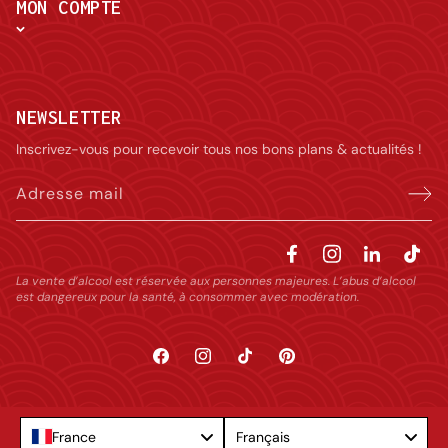
MON COMPTE
NEWSLETTER
Inscrivez-vous pour recevoir tous nos bons plans & actualités !
Adresse mail
La vente d’alcool est réservée aux personnes majeures. L’abus d’alcool
est dangereux pour la santé, à consommer avec modération.
Facebook
Instagram
TikTok
Pinterest
Language
France
Français