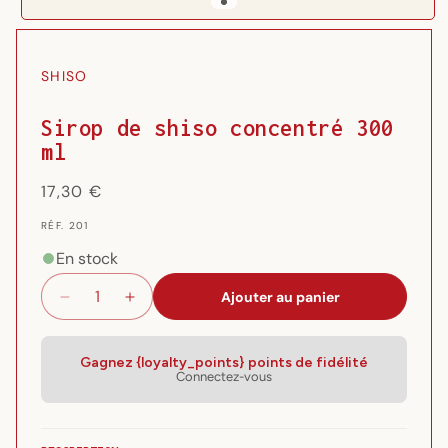
Ouvrir
le
média
SHISO
1
dans
une
Sirop de shiso concentré 300
fenêtre
ml
modale
Prix
17,30 €
habituel
RÉF.
RÉF. 201
{{
SKU
En stock
}}:
Ajouter au panier
Réduire
Augmenter
la
la
quantité
quantité
de
de
Gagnez {loyalty_points} points de fidélité
Connectez-vous
Sirop
Sirop
de
de
shiso
shiso
concentré
concentré