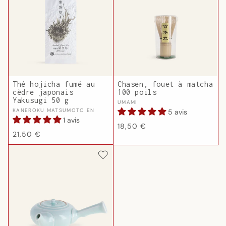
Thé hojicha fumé au
Chasen, fouet à matcha
cèdre japonais
100 poils
Yakusugi 50 g
Fournisseur :
UMAMI
Fournisseur :
KANEROKU MATSUMOTO EN
5 avis
1 avis
Prix
18,50 €
Prix
21,50 €
habituel
habituel