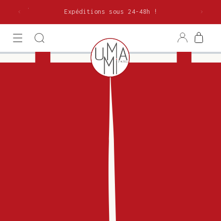
et
olitaine
passer
Expéditions sous 24-48h !
au
contenu
Connexion
Panier