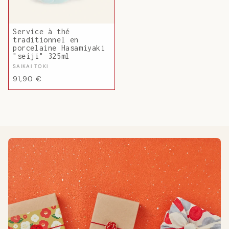
Service à thé
traditionnel en
porcelaine Hasamiyaki
"seiji" 325ml
Fournisseur :
SAIKAI TOKI
Prix
91,90 €
habituel