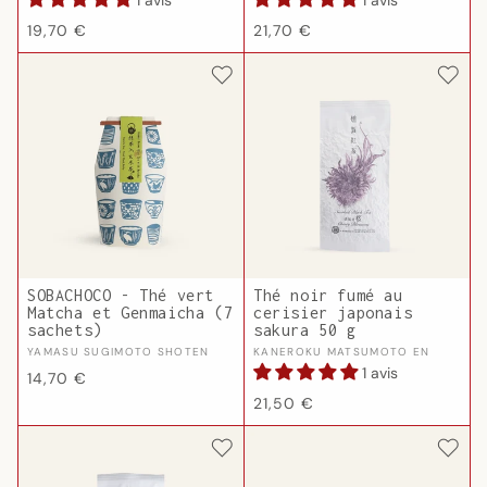
1 avis
1 avis
Prix
Prix
19,70 €
21,70 €
habituel
habituel
SOBACHOCO - Thé vert
Thé noir fumé au
Matcha et Genmaicha (7
cerisier japonais
sachets)
sakura 50 g
Fournisseur :
Fournisseur :
YAMASU SUGIMOTO SHOTEN
KANEROKU MATSUMOTO EN
1 avis
Prix
14,70 €
Prix
habituel
21,50 €
habituel