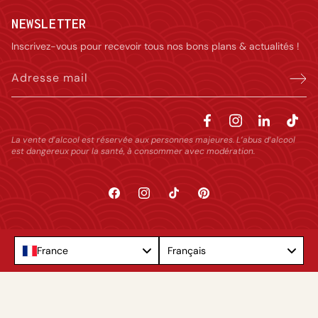
NEWSLETTER
Inscrivez-vous pour recevoir tous nos bons plans & actualités !
Adresse mail
La vente d’alcool est réservée aux personnes majeures. L’abus d’alcool
est dangereux pour la santé, à consommer avec modération.
Facebook
Instagram
TikTok
Pinterest
Language
France
Français