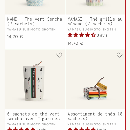
NAMI - Thé vert Sencha
YANAGI - Thé grillé au
(7 sachets)
sésame (7 sachets)
Fournisseur :
Fournisseur :
YAMASU SUGIMOTO SHOTEN
YAMASU SUGIMOTO SHOTEN
3 avis
Prix
14,70 €
Prix
habituel
14,70 €
habituel
6 sachets de thé vert
Assortiment de thés (8
sencha avec figurines
sachets)
Fournisseur :
Fournisseur :
YAMASU SUGIMOTO SHOTEN
YAMASU SUGIMOTO SHOTEN