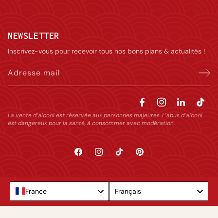
NEWSLETTER
Inscrivez-vous pour recevoir tous nos bons plans & actualités !
Adresse mail
La vente d’alcool est réservée aux personnes majeures. L’abus d’alcool
est dangereux pour la santé, à consommer avec modération.
Facebook
Instagram
TikTok
Pinterest
Language
France
Français