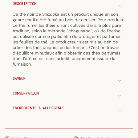
au
au
DESCRIPTION
cerisier
cerisier
japonais
japonais
Ce thé noir de Shizuoka est un produit unique en son
sakura
sakura
genre car il a été fumé au bois de cerisier. Pour produire
ce thé fumé, les théiers sont cultivés dans la plus pure
50
50
tradition, selon la méthode “chagusaba”, où de l’herbe
g
g
est utilisée comme paillis afin de protéger et parfumer
les feuilles de thé. Le producteur s’est mis au défi de
créer des thés uniques en les fumant. C’est un travail
d’équilibre minutieux afin d’obtenir des thés parfumés
dont l’arôme est sans additif, uniquement issu de la
fumaison.
SAVEUR
CONSERVATION
INGRÉDIENTS & ALLERGÈNES