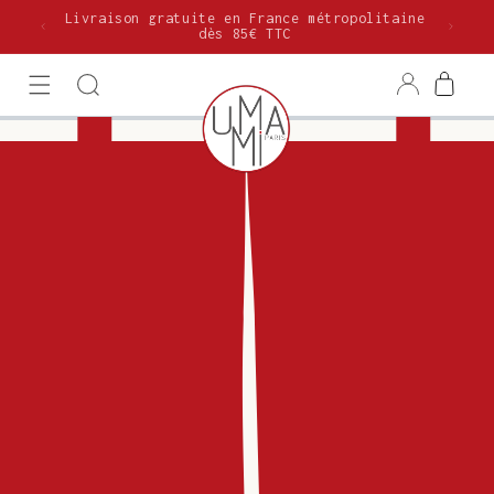
et
Livraison gratuite en France métropolitaine
passer
dès 85€ TTC
au
contenu
Connexion
Panier