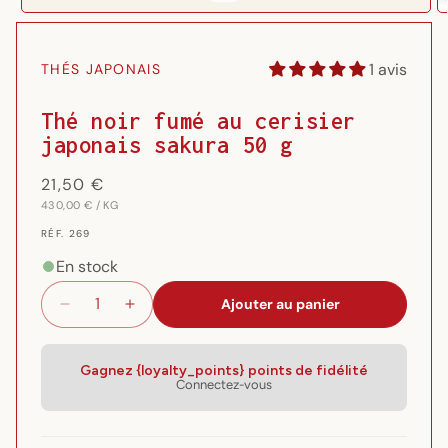
Ouvrir
O
le
l
média
m
1 avis
THÉS JAPONAIS
1
2
dans
d
une
u
Thé noir fumé au cerisier
fenêtre
f
japonais sakura 50 g
modale
m
Prix
21,50 €
PRIX
PAR
habituel
430,00 €
/
KG
UNITAIRE
RÉF.
RÉF. 269
{{
SKU
En stock
}}:
Ajouter au panier
Réduire
Augmenter
la
la
quantité
quantité
de
de
Gagnez {loyalty_points} points de fidélité
Connectez-vous
Thé
Thé
noir
noir
fumé
fumé