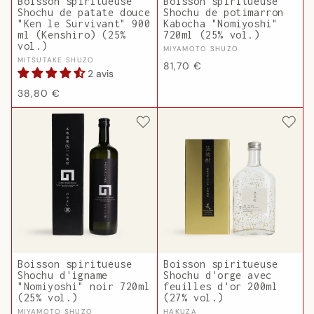
Boisson spiritueuse
Boisson spiritueuse
Shochu de patate douce
Shochu de potimarron
"Ken le Survivant" 900
Kabocha "Nomiyoshi"
ml (Kenshiro) (25%
720ml (25% vol.)
vol.)
Fournisseur :
MIYAMOTO SHUZO
Fournisseur :
MITSUTAKE SHUZO
Prix
81,70 €
2 avis
habituel
Prix
38,80 €
habituel
Boisson spiritueuse
Boisson spiritueuse
Shochu d'igname
Shochu d'orge avec
"Nomiyoshi" noir 720ml
feuilles d'or 200ml
(25% vol.)
(27% vol.)
Fournisseur :
Fournisseur :
MIYAMOTO SHUZO
HAKUZA