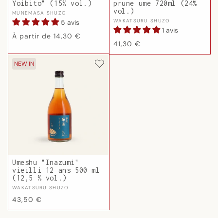
Yoibito" (15% vol.)
prune ume 720ml (24%
vol.)
Fournisseur :
MUNEMASA SHUZO
Fournisseur :
WAKATSURU SHUZO
5 avis
1 avis
Prix
À partir de 14,30 €
Prix
41,30 €
habituel
habituel
NEW IN
Umeshu "Inazumi"
vieilli 12 ans 500 ml
(12,5 % vol.)
Fournisseur :
WAKATSURU SHUZO
Prix
43,50 €
habituel