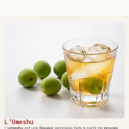
L'Umeshu
L’
umeshu
est une
liqueur
japonaise faite à partir de
prunes