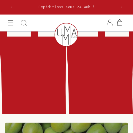
et
olitaine
passer
Expéditions sous 24-48h !
au
contenu
Connexion
Panier