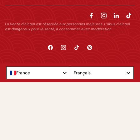
La vente d’alcool est réservée aux personnes majeures. L’abus d’alcool
est dangereux pour la santé, à consommer avec modération.
Facebook
Instagram
TikTok
Pinterest
Language
France
Français