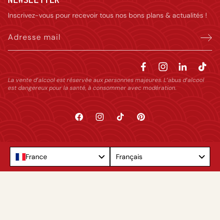
Inscrivez-vous pour recevoir tous nos bons plans & actualités !
Adresse mail
La vente d’alcool est réservée aux personnes majeures. L’abus d’alcool
est dangereux pour la santé, à consommer avec modération.
Facebook
Instagram
TikTok
Pinterest
Language
France
Français