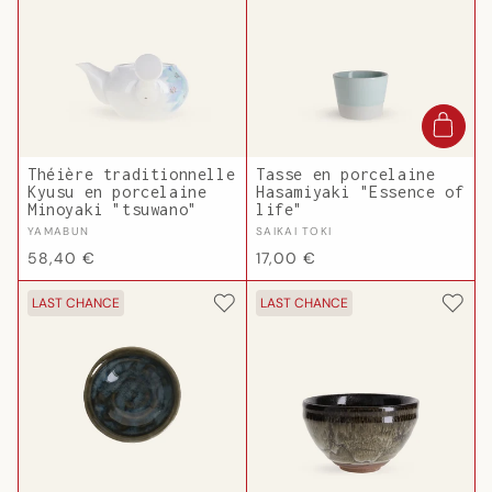
Théière traditionnelle
Tasse en porcelaine
Kyusu en porcelaine
Hasamiyaki "Essence of
Minoyaki "tsuwano"
life"
Fournisseur :
Fournisseur :
YAMABUN
SAIKAI TOKI
Prix
Prix
58,40 €
17,00 €
habituel
habituel
LAST CHANCE
LAST CHANCE