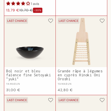
habituel
1 avis
Prix
Prix
13,79 €
19,70 €
-30%
habituel
promotionnel
LAST CHANCE
LAST CHANCE
Bol noir et bleu
Grande râpe à légumes
faïence fine Setoyaki
en cyprès Hinoki Oni
"yuki"
Oroshi
Fournisseur :
Fournisseur :
YAMABUN
YAMABUN
Prix
Prix
31,00 €
42,80 €
habituel
habituel
LAST CHANCE
LAST CHANCE