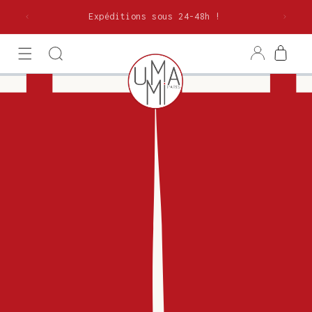
et
olitaine
passer
Expéditions sous 24-48h !
au
contenu
Connexion
Panier