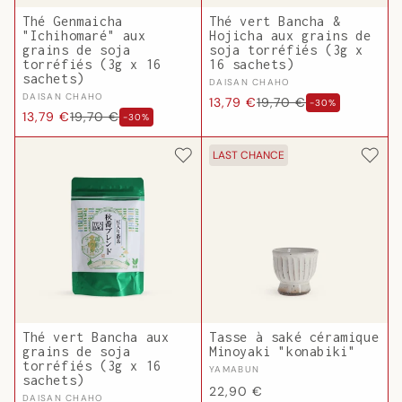
Thé Genmaicha
Thé vert Bancha &
"Ichihomaré" aux
Hojicha aux grains de
grains de soja
soja torréfiés (3g x
torréfiés (3g x 16
16 sachets)
sachets)
Fournisseur :
DAISAN CHAHO
Fournisseur :
DAISAN CHAHO
Prix
Prix
13,79 €
19,70 €
-30%
Prix
Prix
13,79 €
19,70 €
-30%
habituel
promotionnel
habituel
promotionnel
LAST CHANCE
Thé vert Bancha aux
Tasse à saké céramique
grains de soja
Minoyaki "konabiki"
torréfiés (3g x 16
Fournisseur :
YAMABUN
sachets)
Prix
22,90 €
Fournisseur :
DAISAN CHAHO