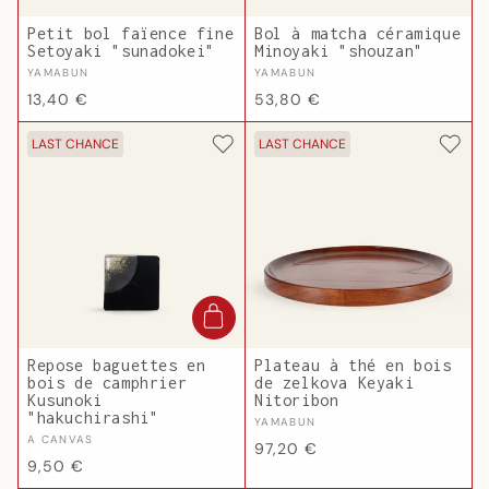
Petit bol faïence fine
Bol à matcha céramique
Setoyaki "sunadokei"
Minoyaki "shouzan"
Fournisseur :
Fournisseur :
YAMABUN
YAMABUN
Prix
Prix
13,40 €
53,80 €
habituel
habituel
LAST CHANCE
LAST CHANCE
Repose baguettes en
Plateau à thé en bois
bois de camphrier
de zelkova Keyaki
Kusunoki
Nitoribon
"hakuchirashi"
Fournisseur :
YAMABUN
Fournisseur :
A CANVAS
Prix
97,20 €
Prix
9,50 €
habituel