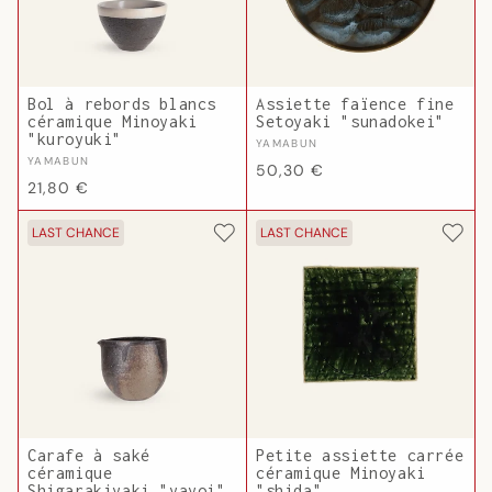
Bol à rebords blancs
Assiette faïence fine
céramique Minoyaki
Setoyaki "sunadokei"
"kuroyuki"
Fournisseur :
YAMABUN
Fournisseur :
YAMABUN
Prix
50,30 €
Prix
21,80 €
habituel
habituel
LAST CHANCE
LAST CHANCE
Carafe à saké
Petite assiette carrée
céramique
céramique Minoyaki
Shigarakiyaki "yayoi"
"shida"