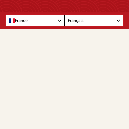
Language
France
Français