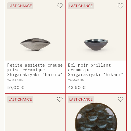
habituel
LAST CHANCE
LAST CHANCE
Petite assiette creuse
Bol noir brillant
grise céramique
céramique
Shigarakiyaki "haiiro"
Shigarakiyaki "hikari"
Fournisseur :
Fournisseur :
YAMABUN
YAMABUN
Prix
Prix
57,00 €
43,50 €
habituel
habituel
LAST CHANCE
LAST CHANCE