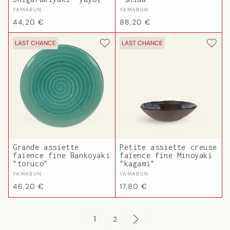
Fournisseur :
Fournisseur :
YAMABUN
YAMABUN
Prix
Prix
44,20 €
88,20 €
habituel
habituel
LAST CHANCE
LAST CHANCE
Grande assiette
Petite assiette creuse
faïence fine Bankoyaki
faïence fine Minoyaki
"toruco"
"kagami"
Fournisseur :
Fournisseur :
YAMABUN
YAMABUN
Prix
Prix
46,20 €
17,80 €
habituel
habituel
1
2