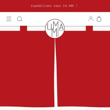
et
olitaine
passer
Expéditions sous 24-48h !
au
contenu
Connexion
Panier