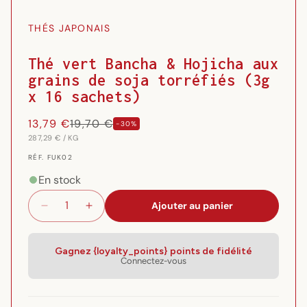
le
l
média
m
THÉS JAPONAIS
1
2
dans
d
une
u
Thé vert Bancha & Hojicha aux
fenêtre
f
grains de soja torréfiés (3g
modale
m
x 16 sachets)
13,79 €
19,70 €
Prix
Prix
-30%
PRIX
PAR
287,29 €
/
KG
habituel
promotionnel
UNITAIRE
RÉF.
RÉF. FUK02
{{
SKU
En stock
}}:
Ajouter au panier
Réduire
Augmenter
la
la
quantité
quantité
de
de
Gagnez {loyalty_points} points de fidélité
Connectez-vous
Thé
Thé
vert
vert
Bancha
Bancha