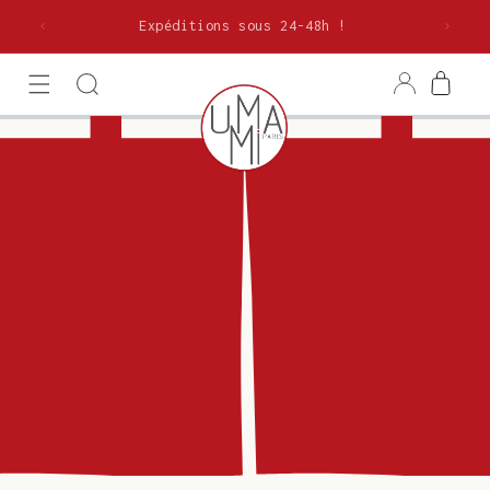
et
olitaine
passer
Expéditions sous 24-48h !
au
contenu
Connexion
Panier