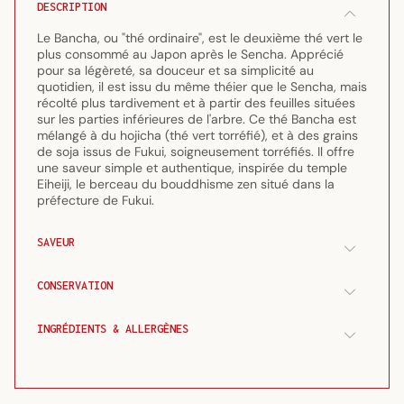
&amp;
&amp;
DESCRIPTION
Hojicha
Hojicha
aux
aux
Le Bancha, ou "thé ordinaire", est le deuxième thé vert le
grains
grains
plus consommé au Japon après le Sencha. Apprécié
pour sa légèreté, sa douceur et sa simplicité au
de
de
quotidien, il est issu du même théier que le Sencha, mais
soja
soja
récolté plus tardivement et à partir des feuilles situées
torréfiés
torréfiés
sur les parties inférieures de l'arbre. Ce thé Bancha est
(3g
(3g
mélangé à du hojicha (thé vert torréfié), et à des grains
x
x
de soja issus de Fukui, soigneusement torréfiés. Il offre
16
16
une saveur simple et authentique, inspirée du temple
sachets)
sachets)
Eiheiji, le berceau du bouddhisme zen situé dans la
préfecture de Fukui.
SAVEUR
CONSERVATION
INGRÉDIENTS & ALLERGÈNES