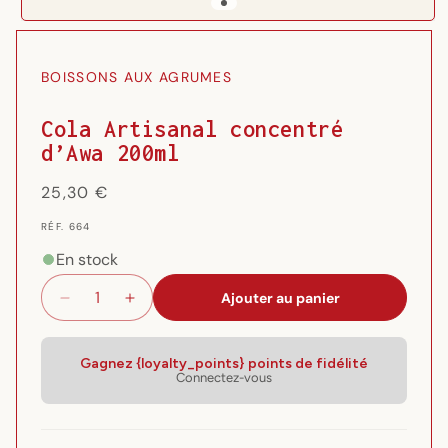
Ouvrir
le
média
BOISSONS AUX AGRUMES
1
dans
une
Cola Artisanal concentré
fenêtre
d’Awa 200ml
modale
Prix
25,30 €
habituel
RÉF.
RÉF. 664
{{
SKU
En stock
}}:
Ajouter au panier
Réduire
Augmenter
la
la
quantité
quantité
de
de
Gagnez {loyalty_points} points de fidélité
Connectez-vous
Cola
Cola
Artisanal
Artisanal
concentré
concentré
d’Awa
d’Awa