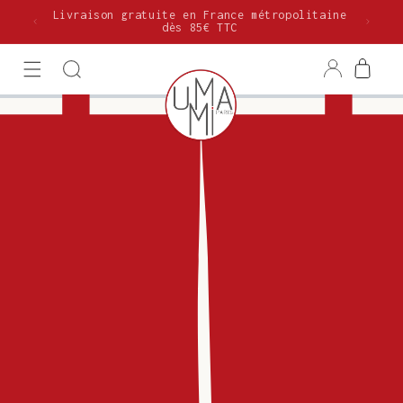
et
Livraison gratuite en France métropolitaine
passer
dès 85€ TTC
au
contenu
Connexion
Panier