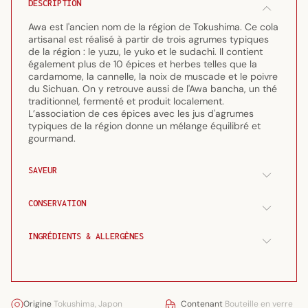
DESCRIPTION
200ml
200ml
Awa est l'ancien nom de la région de Tokushima. Ce cola
artisanal est réalisé à partir de trois agrumes typiques
de la région : le yuzu, le yuko et le sudachi. Il contient
également plus de 10 épices et herbes telles que la
cardamome, la cannelle, la noix de muscade et le poivre
du Sichuan. On y retrouve aussi de l'Awa bancha, un thé
traditionnel, fermenté et produit localement.
L’association de ces épices avec les jus d'agrumes
typiques de la région donne un mélange équilibré et
gourmand.
SAVEUR
CONSERVATION
INGRÉDIENTS & ALLERGÈNES
Origine
Tokushima, Japon
Contenant
Bouteille en verre