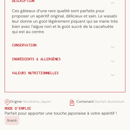
DESCRIPTION
g
g
Ces gâteaux d’une rare qualité sont parfaits pour
proposer un apéritif original, délicieux et sain. Le wasabi
leur donne un goût légèrement piquant qui se marie très
bien avec l’algue nori et le goût sucré de la cacahuète
qui est au centre.
CONSERVATION
INGRÉDIENTS & ALLERGÈNES
VALEURS NUTRITIONNELLES
Origine
Hiroshima, Japon
Contenant
Sachet aluminium
MODE D'EMPLOI
Parfait pour apporter une touche japonaise à votre apéritif !
Snack