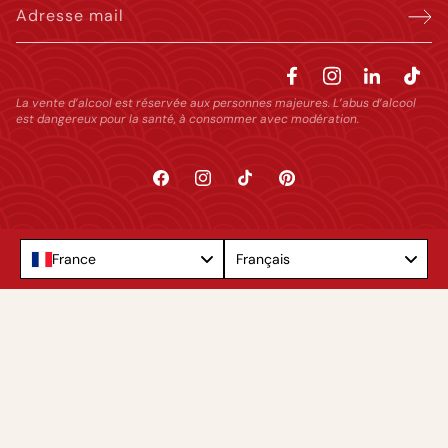
Adresse mail
La vente d’alcool est réservée aux personnes majeures. L’abus d’alcool
est dangereux pour la santé, à consommer avec modération.
Facebook
Instagram
TikTok
Pinterest
Language
France
Français