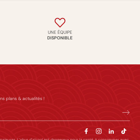
UNE ÉQUIPE
DISPONIBLE
ns plans & actualités !
majeures. L’abus d’alcool est dangereux pour la santé, à consommer avec