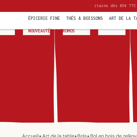
et
politaine dès 85€ TTC
passer
au
contenu
ÉPICERIE FINE
THÉS & BOISSONS
ART DE LA T
NOUVEAUTÉS & PROMOS
•
•
•
Accueil
Art de la table
Bols
Bol en bois de zelkov