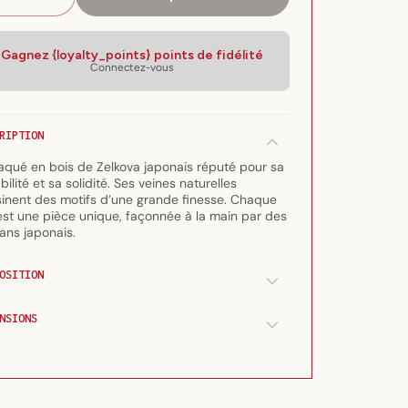
isponible
Réduire
Augmenter
la
la
quantité
quantité
Gagnez {loyalty_points} points de fidélité
de
de
Connectez-vous
Bol
Bol
en
en
bois
bois
de
de
RIPTION
zelkova
zelkova
laqué en bois de Zelkova japonais réputé pour sa
japonais
japonais
bilité et sa solidité. Ses veines naturelles
&quot;matevari&quot;
&quot;matevari&quot;
inent des motifs d’une grande finesse. Chaque
est une pièce unique, façonnée à la main par des
sans japonais.
OSITION
NSIONS