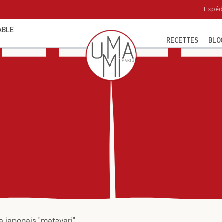
Expéditions sous 24-48h !
ABLE
RECETTES
BLO
a japonais "matevari"