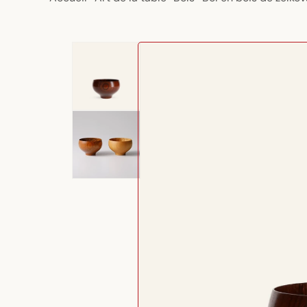
Passer aux
informations
produits