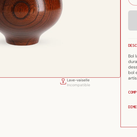
ind
DESC
Bol 
dura
dess
bol 
arti
Lave-vaiselle
Incompatible
COMP
DIME