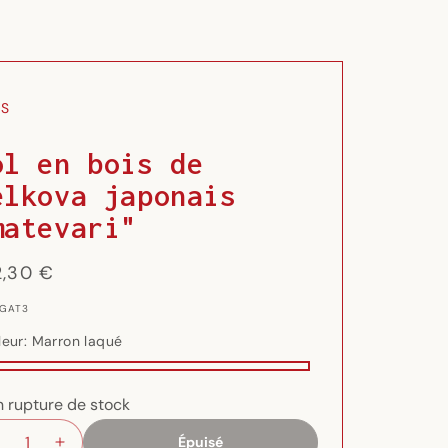
LS
ol en bois de
elkova japonais
matevari"
x
2,30 €
ituel
 GAT3
leur:
Marron laqué
ron
iante
ge
iante
ué
isée
n rupture de stock
isée
isponible
Épuisé