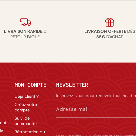
LIVRAISON RAPIDE
&
LIVRAISON
OFFERTE
DÈS
RETOUR FACILE
85€
D'ACHAT
MON COMPTE
NEWSLETTER
Inscrivez-vous pour recevoir tous nos bo
Déjà client ?
Créez votre
Adresse mail
compte
Suivi de
ents
commande
de
Rétractation du
La vente d’alcool est réservée aux personnes 