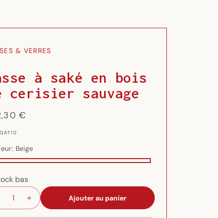
SES & VERRES
asse à saké en bois
e cerisier sauvage
x
2,30 €
ituel
 GAT10
leur:
Beige
ge
ron
tock bas
ué
Ajouter au panier
Réduire
Augmenter
la
la