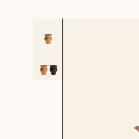
Passer aux
informations
produits