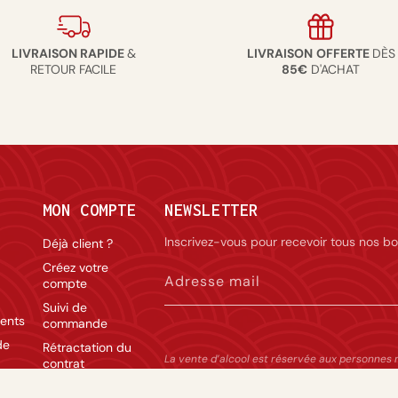
LIVRAISON RAPIDE
&
LIVRAISON
OFFERTE
DÈS
RETOUR FACILE
85€
D'ACHAT
MON COMPTE
NEWSLETTER
Inscrivez-vous pour recevoir tous nos bo
Déjà client ?
Créez votre
Adresse mail
compte
Suivi de
ents
commande
de
Rétractation du
La vente d’alcool est réservée aux personnes 
contrat
modération.