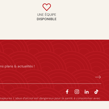
UNE ÉQUIPE
DISPONIBLE
ns plans & actualités !
majeures. L’abus d’alcool est dangereux pour la santé, à consommer avec