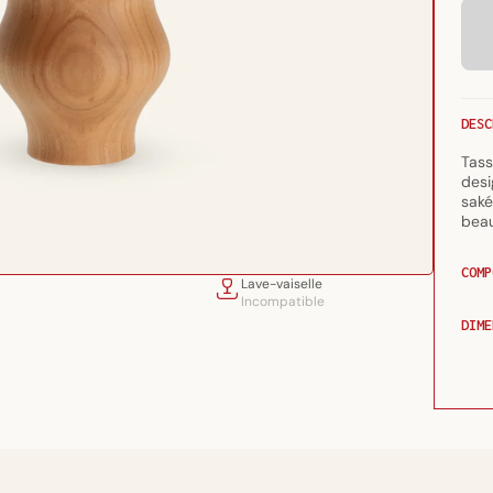
DESC
Tass
desi
saké
beau
COMP
Lave-vaiselle
Incompatible
DIME