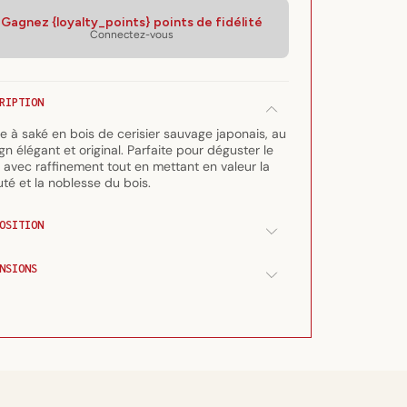
quantité
quantité
Gagnez {loyalty_points} points de fidélité
de
de
Connectez-vous
Tasse
Tasse
à
à
saké
saké
en
en
RIPTION
bois
bois
e à saké en bois de cerisier sauvage japonais, au
de
de
gn élégant et original. Parfaite pour déguster le
cerisier
cerisier
 avec raffinement tout en mettant en valeur la
sauvage
sauvage
té et la noblesse du bois.
OSITION
NSIONS