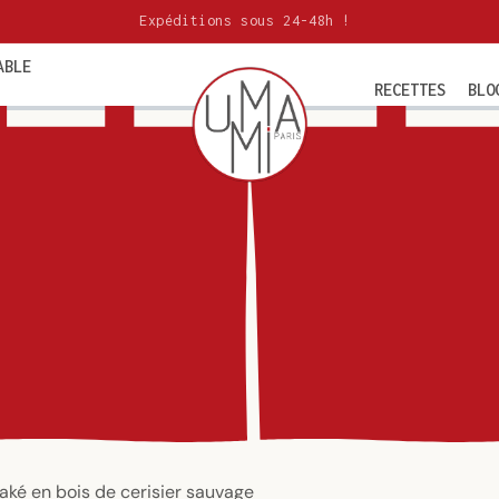
Expéditions sous 24-48h !
ABLE
RECETTES
BLO
aké en bois de cerisier sauvage