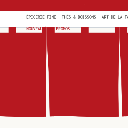
et
politaine dès 85€ TTC
passer
au
contenu
ÉPICERIE FINE
THÉS & BOISSONS
ART DE LA T
NOUVEAUTÉS & PROMOS