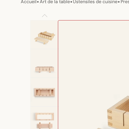
•
•
•
Accueil
Art de la table
Ustensiles de cuisine
Pres
Passer aux
informations
produits