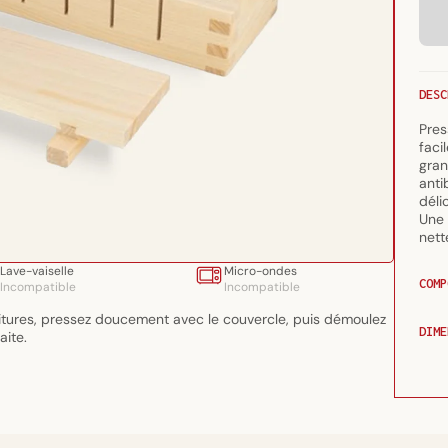
DESC
Pres
faci
gran
anti
déli
Une 
nett
Lave-vaiselle
Micro-ondes
COMP
Incompatible
Incompatible
nitures, pressez doucement avec le couvercle, puis démoulez
DIME
aite.