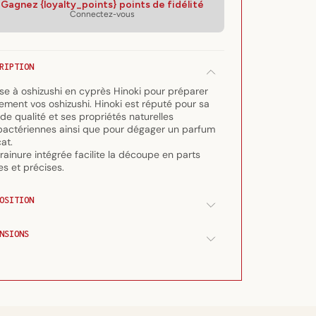
Gagnez {loyalty_points} points de fidélité
de
de
Connectez-vous
Presse
Presse
à
à
oshizushi
oshizushi
en
en
RIPTION
cyprès
cyprès
se à oshizushi en cyprès Hinoki pour préparer
Hinoki
Hinoki
lement vos oshizushi. Hinoki est réputé pour sa
(5
(5
de qualité et ses propriétés naturelles
sushis)
sushis)
bactériennes ainsi que pour dégager un parfum
cat.
rainure intégrée facilite la découpe en parts
es et précises.
OSITION
NSIONS