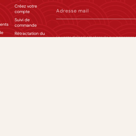
Créez votre
Adresse mail
compte
Suivi de
ents
commande
de
Rétractation du
La vente d’alcool est réservée aux personnes 
contrat
modération.
lité
Language
France
Français