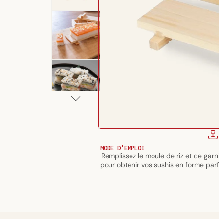
Ouvrir
le
média
MODE D'EMPLOI
1
Remplissez le moule de riz et de gar
dans
pour obtenir vos sushis en forme parf
une
fenêtre
modale
Lave-vaiselle
Micro-ondes
Incompatible
Incompatible
MODE