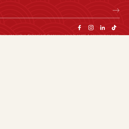
majeures. L’abus d’alcool est dangereux pour la santé, à consommer avec
Facebook
Instagram
TikTok
Pinterest