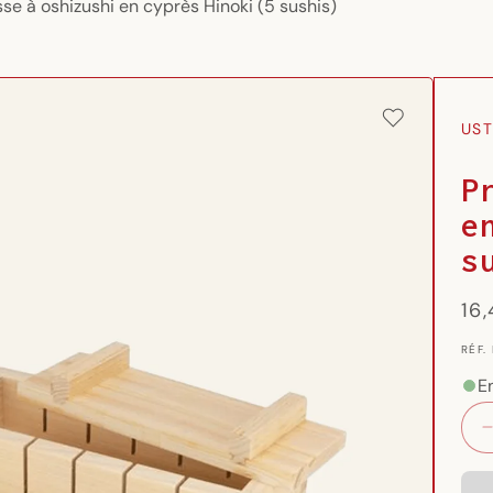
se à oshizushi en cyprès Hinoki (5 sushis)
UST
P
e
s
Pri
16
hab
RÉF.
RÉF.
{{
SKU
E
}}: