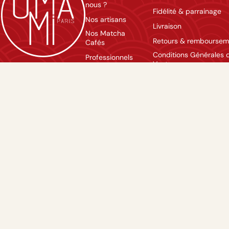
nous ?
Fidélité & parrainage
Nos artisans
Livraison
Nos Matcha
Retours & remboursem
Cafés
Conditions Générales 
Professionnels
Vente
Contact
Mentions légales
Nous rejoindre
Politique de confidentia
Agenda
FAQ
Lexique