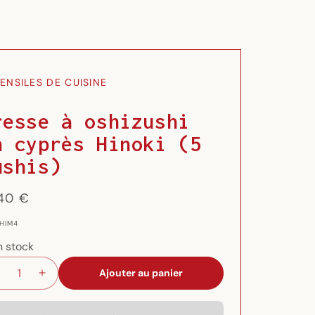
ENSILES DE CUISINE
resse à oshizushi
n cyprès Hinoki (5
ushis)
x
,40 €
ituel
 HIM4
n stock
Ajouter au panier
Réduire
Augmenter
la
la
quantité
quantité