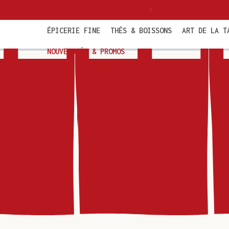
et
politaine dès 85€ TTC
passer
au
contenu
ÉPICERIE FINE
THÉS & BOISSONS
ART DE LA T
NOUVEAUTÉS & PROMOS