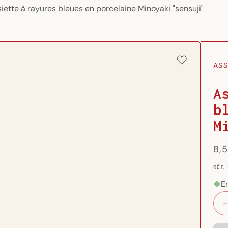
iette à rayures bleues en porcelaine Minoyaki "sensuji"
ASS
A
b
M
Pri
8,
hab
RÉF.
RÉF.
{{
SKU
E
}}: