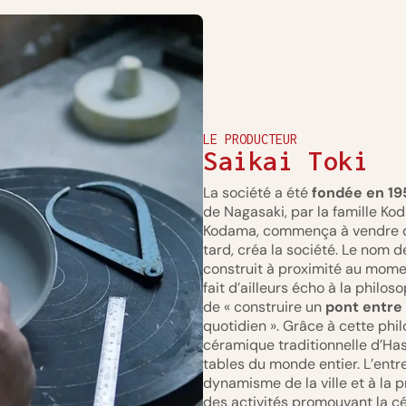
LE PRODUCTEUR
Saikai Toki
La société a été
fondée en 19
de Nagasaki, par la famille Ko
Kodama, commença à vendre des
tard, créa la société. Le nom d
construit à proximité au momen
fait d’ailleurs écho à la philo
de « construire un
pont entre 
quotidien ». Grâce à cette philo
céramique traditionnelle d’Ha
tables du monde entier. L’entr
dynamisme de la ville et à la 
des activités promouvant la c