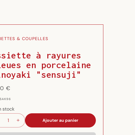
IETTES & COUPELLES
ssiette à rayures
leues en porcelaine
inoyaki "sensuji"
x
50 €
ituel
 SAK96
n stock
Ajouter au panier
Réduire
Augmenter
la
la