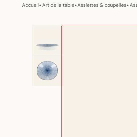
•
•
•
Accueil
Art de la table
Assiettes & coupelles
Ass
Passer aux
informations
produits