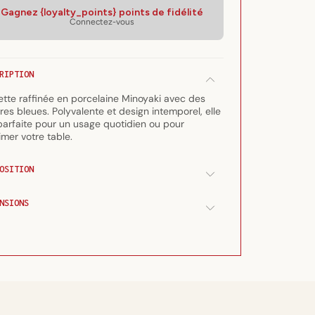
quantité
quantité
Gagnez {loyalty_points} points de fidélité
de
de
Connectez-vous
Assiette
Assiette
à
à
rayures
rayures
bleues
bleues
RIPTION
en
en
ette raffinée en porcelaine Minoyaki avec des
porcelaine
porcelaine
res bleues. Polyvalente et design intemporel, elle
Minoyaki
Minoyaki
parfaite pour un usage quotidien ou pour
&quot;sensuji&quot;
&quot;sensuji&quot;
imer votre table.
OSITION
NSIONS