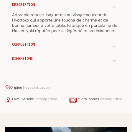
porcelaine
porcelaine
DESCRIPTION
Hasamiyaki
Hasamiyaki
Adorable repose-baguettes au visage souriant de
&quot;Hyottoko&quot;
&quot;Hyottoko&quot;
Hyottoko qui apporte une touche de charme et de
bonne humeur à votre table. Fabriqué en porcelaine de
Hasamiyaki réputée pour sa légèreté et sa résistance.
COMPOSITION
DIMENSIONS
Origine
Nagasaki, Japon
Lave-vaiselle
Incompatible
Micro-ondes
Incompatible