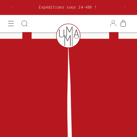
et
olitaine
passer
Expéditions sous 24-48h !
au
contenu
Connexion
Panier