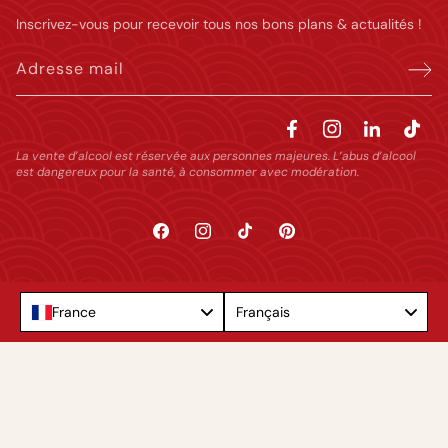
Inscrivez-vous pour recevoir tous nos bons plans & actualités !
Adresse mail
La vente d’alcool est réservée aux personnes majeures. L’abus d’alcool
est dangereux pour la santé, à consommer avec modération.
Facebook
Instagram
TikTok
Pinterest
Language
France
Français