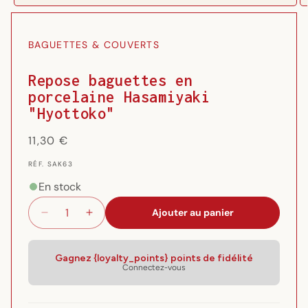
Ouvrir
Ou
le
le
média
m
1
2
BAGUETTES & COUVERTS
dans
d
une
u
fenêtre
fe
Repose baguettes en
modale
m
porcelaine Hasamiyaki
"Hyottoko"
Prix
11,30 €
habituel
RÉF.
RÉF. SAK63
{{
SKU
En stock
}}:
Ajouter au panier
Réduire
Augmenter
la
la
quantité
quantité
Gagnez {loyalty_points} points de fidélité
de
de
Connectez-vous
Repose
Repose
baguettes
baguettes
en
en