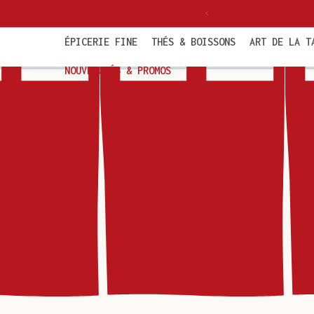
et
politaine dès 85€ TTC
passer
au
contenu
ÉPICERIE FINE
THÉS & BOISSONS
ART DE LA T
NOUVEAUTÉS & PROMOS