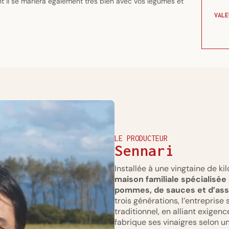
t il se mariera également très bien avec vos légumes et
VALE
LE PRODUCTEUR
Sennari
Installée à une vingtaine de k
maison familiale spécialisée 
pommes, de sauces et d’as
trois générations, l’entreprise 
traditionnel, en alliant exigen
fabrique ses vinaigres selon u