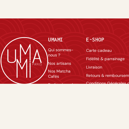
UMAMI
E-SHOP
Qui sommes-
Carte cadeau
nous ?
Fidélité & parrainage
Nos artisans
Livraison
Nos Matcha
Retours & remboursem
Cafés
Conditions Générales 
Professionnels
Vente
Contact
Mentions légales
Nous rejoindre
Politique de confidentia
Agenda
FAQ
Lexique