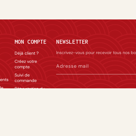
MON COMPTE
NEWSLETTER
Inscrivez-vous pour recevoir tous nos bo
Déjà client ?
Créez votre
Adresse mail
compte
Suivi de
ents
commande
de
Rétractation du
La vente d’alcool est réservée aux personnes 
contrat
modération.
lité