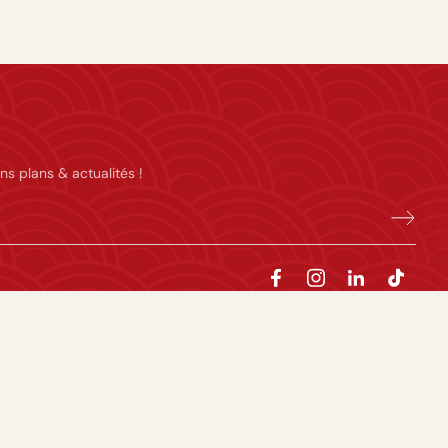
ns plans & actualités !
majeures. L’abus d’alcool est dangereux pour la santé, à consommer avec