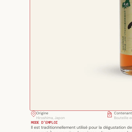
Ouvrir
Origine
Contenant
le
Hiroshima, Japon
Bouteille e
média
MODE D'EMPLOI
Il est traditionnellement utilisé pour la dégustation 
1