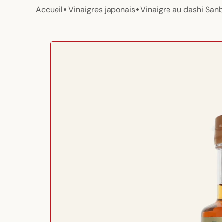
•
•
Accueil
Vinaigres japonais
Vinaigre au dashi San
Passer aux
informations
produits