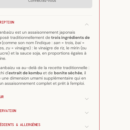
Connectez-vous
Vinaigre
Vinaigre
au
au
dashi
dashi
Sanbaizu
Sanbaizu
RIPTION
180
180
ml
ml
anbaizu
est un assaisonnement japonais
osé traditionnellement de
trois ingrédients de
e
(comme son nom l'indique :
san
= trois,
bai
=
es,
zu
= vinaigre) : le vinaigre de riz, le mirin (ou
ucre) et la sauce soja, en proportions égales à
gine.
anbaizu va au-delà de la recette traditionnelle :
chi d'
extrait de kombu
et de
bonite séchée
, il
e une dimension umami supplémentaire qui en
 un assaisonnement complet et prêt à l'emploi.
UR
ERVATION
ÉDIENTS & ALLERGÈNES