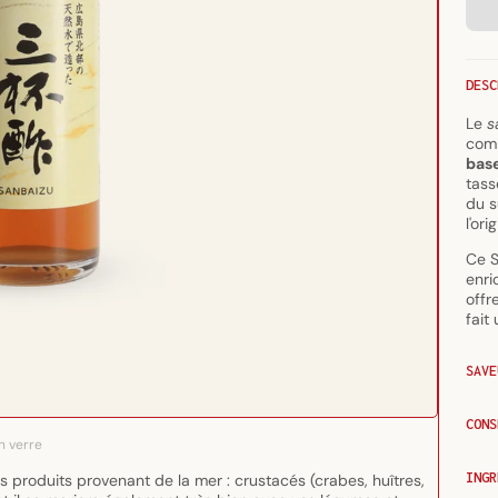
DESC
Le
s
comp
bas
tass
du s
l'ori
Ce S
enri
offr
fait
SAVE
CONS
n verre
INGR
des produits provenant de la mer : crustacés (crabes, huîtres,