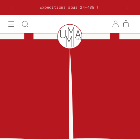
et
olitaine
passer
Expéditions sous 24-48h !
au
contenu
Connexion
Panier