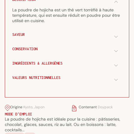
Bio
Bio
100
100
La poudre de hojicha est un thé vert torréfié à haute
g
g
température, qui est ensuite réduit en poudre pour être
utilisé en cuisine.
SAVEUR
CONSERVATION
INGRÉDIENTS & ALLERGÈNES
VALEURS NUTRITIONNELLES
Origine
Kyoto, Japon
Contenant
Doypack
MODE D'EMPLOI
La poudre de hojicha est idéale pour la cuisine : pâtisseries,
chocolat, glaces, sauces, riz au lait. Ou en boissons : latte,
cocktails...