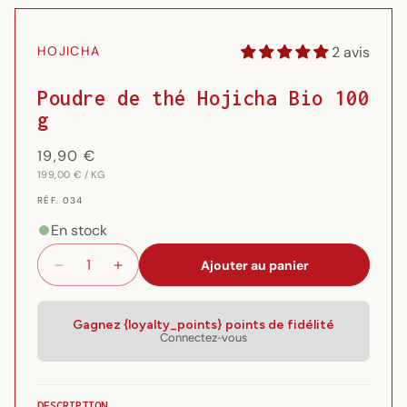
Ouvrir
le
média
2 avis
HOJICHA
1
dans
une
Poudre de thé Hojicha Bio 100
fenêtre
g
modale
Prix
19,90 €
PRIX
PAR
habituel
199,00 €
/
KG
UNITAIRE
RÉF.
RÉF. 034
{{
SKU
En stock
}}:
Ajouter au panier
Réduire
Augmenter
la
la
quantité
quantité
de
de
Gagnez {loyalty_points} points de fidélité
Connectez-vous
Poudre
Poudre
de
de
thé
thé
Hojicha
Hojicha
DESCRIPTION