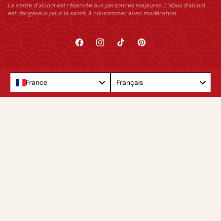
La vente d’alcool est réservée aux personnes majeures. L’abus d’alcool
est dangereux pour la santé, à consommer avec modération.
Facebook
Instagram
TikTok
Pinterest
Language
France
Français