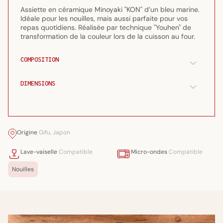
faïence
faïence
Assiette en céramique Minoyaki "KON" d’un bleu marine.
fine
fine
Idéale pour les nouilles, mais aussi parfaite pour vos
Minoyaki
Minoyaki
repas quotidiens. Réalisée par technique "Youhen" de
&quot;kon&quot;
&quot;kon&quot;
transformation de la couleur lors de la cuisson au four.
COMPOSITION
DIMENSIONS
Origine
Gifu, Japon
Lave-vaiselle
Compatible
Micro-ondes
Compatible
Nouilles