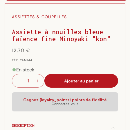
Ouvrir
le
média
1
ASSIETTES & COUPELLES
dans
une
fenêtre
Assiette à nouilles bleue
modale
faïence fine Minoyaki "kon"
Prix
12,70 €
habituel
RÉF.
RÉF. YAM144
{{
SKU
En stock
}}:
Ajouter au panier
Réduire
Augmenter
la
la
quantité
quantité
Gagnez {loyalty_points} points de fidélité
de
de
Connectez-vous
Assiette
Assiette
à
à
nouilles
nouilles
bleue
bleue
DESCRIPTION