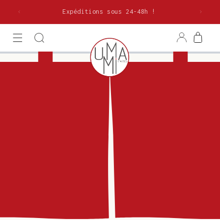
et
olitaine
passer
Expéditions sous 24-48h !
au
contenu
Connexion
Panier