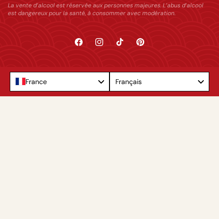
La vente d’alcool est réservée aux personnes majeures. L’abus d’alcool
est dangereux pour la santé, à consommer avec modération.
Facebook
Instagram
TikTok
Pinterest
Language
France
Français