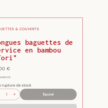
UETTES & COUVERTS
ongues baguettes de
ervice en bambou
Tori"
x
,00 €
ituel
 YAM255
n rupture de stock
Épuisé
Réduire
Augmenter
la
la
quantité
quantité