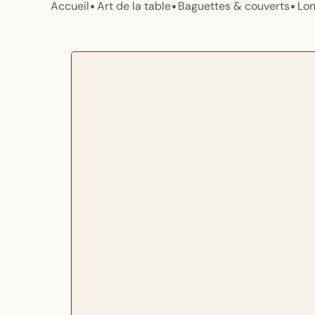
•
•
•
Accueil
Art de la table
Baguettes & couverts
Lon
Passer aux
informations
produits