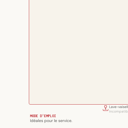
Ouvrir
Lave-vaisel
le
Incompatib
média
MODE D'EMPLOI
1
Idéales pour le service.
dans
Lave-vaiselle
Micro-ondes
une