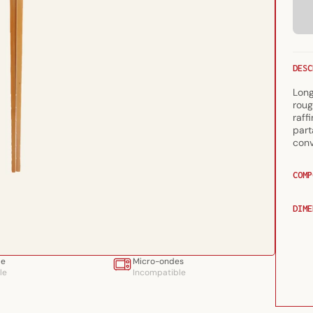
DESC
Long
roug
raff
part
conv
COMP
DIME
le
Micro-ondes
le
Incompatible