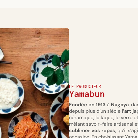
LE PRODUCTEUR
Yamabun
Fondée en 1913
à
Nagoya
, da
depuis plus d’un siècle
l’art j
céramique, la laque, le verre 
mêlant savoir-faire artisanal 
sublimer vos repas
, qu’il s’
occasion. En choisissant Yamab