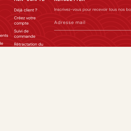
Inscrivez-vous pour recevoir tous nos bo
Déjà client ?
Créez votre
Adresse mail
compte
Suivi de
ents
commande
de
Rétractation du
La vente d’alcool est réservée aux personnes 
contrat
modération.
lité
Language