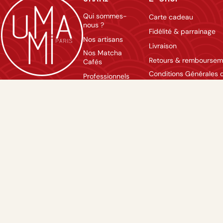
Qui sommes-
Carte cadeau
nous ?
Fidélité & parrainage
Nos artisans
Livraison
Nos Matcha
Retours & remboursem
Cafés
Conditions Générales 
Professionnels
Vente
Contact
Mentions légales
Nous rejoindre
Politique de confidentia
Agenda
FAQ
Lexique