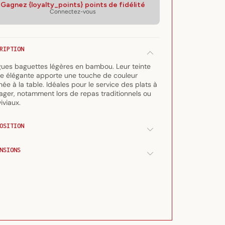
Gagnez {loyalty_points} points de fidélité
de
de
Connectez-vous
Longues
Longues
baguettes
baguettes
de
de
service
service
RIPTION
en
en
ues baguettes légères en bambou. Leur teinte
bambou
bambou
e élégante apporte une touche de couleur
&quot;Tori&quot;
&quot;Tori&quot;
inée à la table. Idéales pour le service des plats à
ager, notamment lors de repas traditionnels ou
iviaux.
OSITION
NSIONS