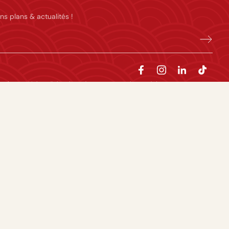
ns plans & actualités !
majeures. L’abus d’alcool est dangereux pour la santé, à consommer avec
Facebook
Instagram
TikTok
Pinterest