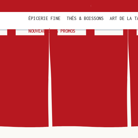
et
politaine dès 85€ TTC
passer
au
contenu
ÉPICERIE FINE
THÉS & BOISSONS
ART DE LA T
NOUVEAUTÉS & PROMOS