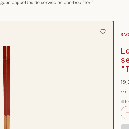
gues baguettes de service en bambou "Tori"
BAG
L
s
"
Pri
19
hab
RÉF.
RÉF.
{{
SKU
E
}}: