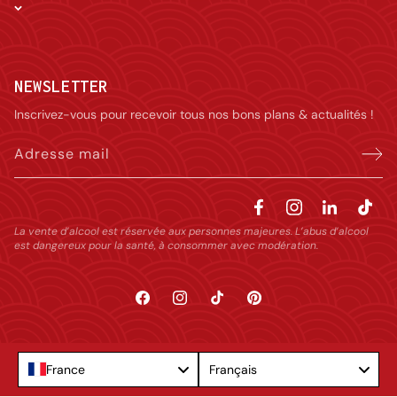
NEWSLETTER
Inscrivez-vous pour recevoir tous nos bons plans & actualités !
Adresse mail
La vente d’alcool est réservée aux personnes majeures. L’abus d’alcool
est dangereux pour la santé, à consommer avec modération.
Facebook
Instagram
TikTok
Pinterest
Language
France
Français