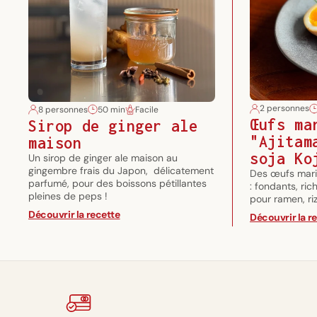
2 personnes
8 personnes
50 min
Facile
Œufs ma
Sirop de ginger ale
"Ajitam
maison
soja Ko
Un sirop de ginger ale maison au
gingembre frais du Japon, délicatement
Des œufs marin
parfumé, pour des boissons pétillantes
: fondants, ri
pleines de peps !
pour ramen, ri
Découvrir la recette
Découvrir la r