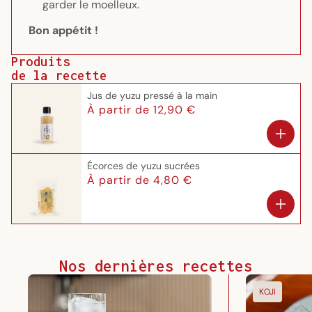
garder le moelleux.
Bon appétit !
Produits
de la recette
Jus de yuzu pressé à la main
Prix
À partir de 12,90 €
habituel
Écorces de yuzu sucrées
Prix
À partir de 4,80 €
habituel
Nos dernières recettes
KOJI