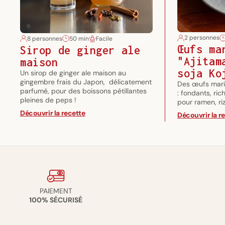
2 personnes
8 personnes
50 min
Facile
Œufs ma
Sirop de ginger ale
"Ajitam
maison
soja Ko
Un sirop de ginger ale maison au
gingembre frais du Japon, délicatement
Des œufs marin
parfumé, pour des boissons pétillantes
: fondants, ri
pleines de peps !
pour ramen, ri
Découvrir la recette
Découvrir la r
PAIEMENT
100% SÉCURISÉ