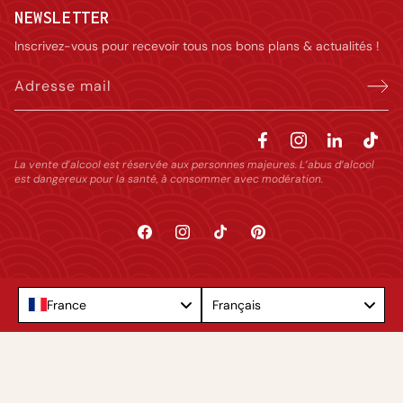
NEWSLETTER
Inscrivez-vous pour recevoir tous nos bons plans & actualités !
Adresse mail
La vente d’alcool est réservée aux personnes majeures. L’abus d’alcool
est dangereux pour la santé, à consommer avec modération.
Facebook
Instagram
TikTok
Pinterest
Language
France
Français