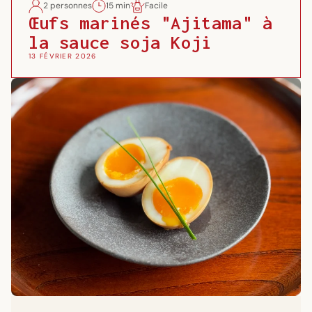
2 personnes
15 min
Facile
Œufs marinés "Ajitama" à
la sauce soja Koji
13 FÉVRIER 2026