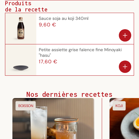
Produits
de la recette
Sauce soja au koji 340ml
Prix
9,60 €
habituel
Petite assiette grise faïence fine Minoyaki
"hasu"
Prix
17,60 €
habituel
Nos dernières recettes
BOISSON
KOJI