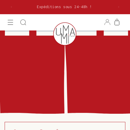
et
olitaine
passer
Expéditions sous 24-48h !
au
contenu
Connexion
Panier