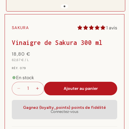
Ouvrir
le
média
1 avis
SAKURA
1
dans
une
Vinaigre de Sakura 300 ml
fenêtre
modale
Prix
18,80 €
PRIX
PAR
habituel
62,67 €
/
L
UNITAIRE
RÉF.
RÉF. 079
{{
SKU
En stock
}}:
Ajouter au panier
Réduire
Augmenter
la
la
quantité
quantité
de
de
Gagnez {loyalty_points} points de fidélité
Connectez-vous
Vinaigre
Vinaigre
de
de
Sakura
Sakura