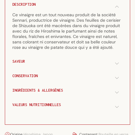
300
300
DESCRIPTION
ml
ml
Ce vinaigre est un tout nouveau produit de la société
Sennari, productrice de vinaigre. Des feuilles de cerisier
de Shizuoka ont été macérées
dans du vinaigre produit
avec du riz de Hiroshima le parfumant ainsi de notes
florales, fraîches et enivrantes. Ce vinaigre est naturel,
sans colorant ni
conservateur et doit sa belle couleur
rose au vinaigre de patate douce qui y a été ajouté.
SAVEUR
CONSERVATION
INGRÉDIENTS & ALLERGÈNES
VALEURS NUTRITIONNELLES
Origine
Hiroshima, Japon
Contenant
Bouteille en verre