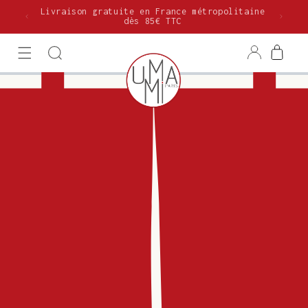
et
Livraison gratuite en France métropolitaine
passer
dès 85€ TTC
au
contenu
Connexion
Panier