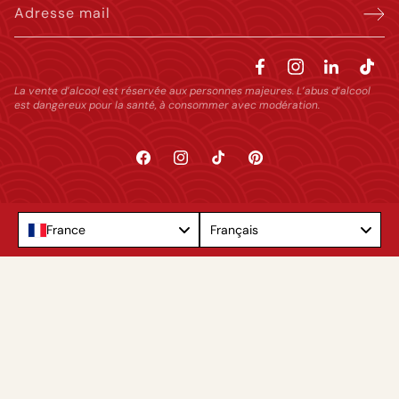
Adresse mail
La vente d’alcool est réservée aux personnes majeures. L’abus d’alcool
est dangereux pour la santé, à consommer avec modération.
Facebook
Instagram
TikTok
Pinterest
Language
France
Français