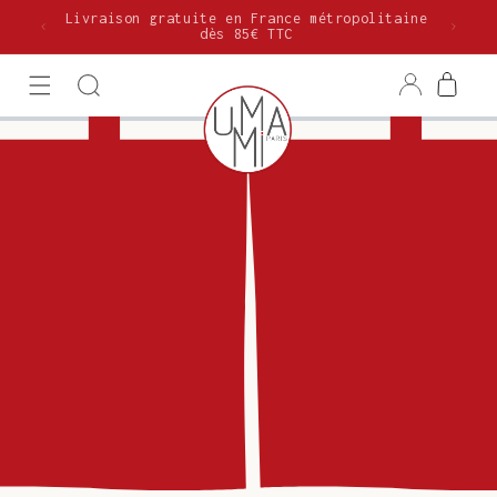
et
Livraison gratuite en France métropolitaine
passer
dès 85€ TTC
au
contenu
Connexion
Panier