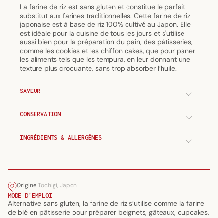
pour
pour
La farine de riz est sans gluten et constitue le parfait
tempura
tempura
substitut aux farines traditionnelles. Cette farine de riz
japonaise est à base de riz 100% cultivé au Japon. Elle
et
et
est idéale pour la cuisine de tous les jours et s'utilise
gâteaux
gâteaux
aussi bien pour la préparation du pain, des pâtisseries,
220g
220g
comme les cookies et les chiffon cakes, que pour paner
les aliments tels que les tempura, en leur donnant une
texture plus croquante, sans trop absorber l’huile.
SAVEUR
CONSERVATION
INGRÉDIENTS & ALLERGÈNES
Origine
Tochigi, Japon
MODE D'EMPLOI
Alternative sans gluten, la farine de riz s’utilise comme la farine
de blé en pâtisserie pour préparer beignets, gâteaux, cupcakes,