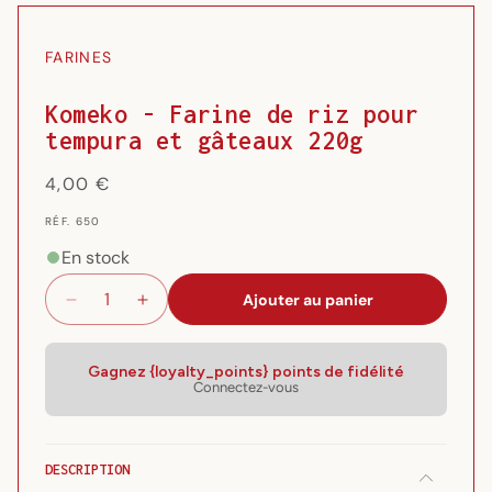
Ouvrir
le
média
FARINES
1
dans
une
Komeko - Farine de riz pour
fenêtre
tempura et gâteaux 220g
modale
Prix
4,00 €
habituel
RÉF.
RÉF. 650
{{
SKU
En stock
}}:
Ajouter au panier
Réduire
Augmenter
la
la
quantité
quantité
de
de
Gagnez {loyalty_points} points de fidélité
Connectez-vous
Komeko
Komeko
-
-
Farine
Farine
de
de
DESCRIPTION
riz
riz