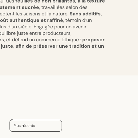
hui des
feuilles de nori brillantes, à la texture
icatement sucrée
, travaillées selon des
ctent les saisons et la nature.
Sans additifs,
goût authentique et raffiné
, témoin d’un
lus d’un siècle. Engagée pour un avenir
quilibre juste entre producteurs,
urs, et défend un commerce éthique :
proposer
 juste, afin de préserver une tradition et un
Sort reviews by