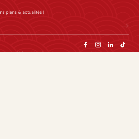
ns plans & actualités !
majeures. L’abus d’alcool est dangereux pour la santé, à consommer avec
Facebook
Instagram
TikTok
Pinterest