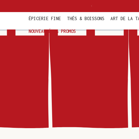
et
politaine dès 85€ TTC
passer
au
contenu
ÉPICERIE FINE
THÉS & BOISSONS
ART DE LA T
NOUVEAUTÉS & PROMOS