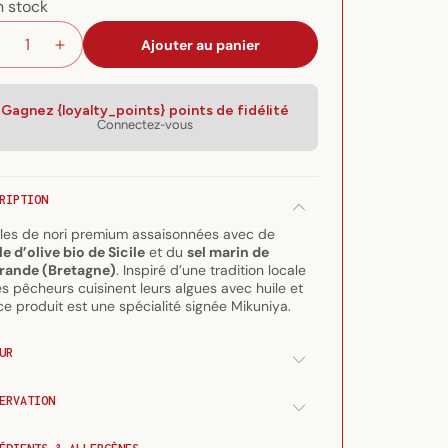
n stock
Ajouter au panier
Réduire
Augmenter
la
la
quantité
quantité
de
de
Gagnez {loyalty_points} points de fidélité
Connectez-vous
Nori
Nori
croustillant
croustillant
à
à
l&#39;huile
l&#39;huile
RIPTION
d&#39;olive
d&#39;olive
et
et
lles de nori premium assaisonnées avec de
au
au
le d’olive bio de Sicile
et du
sel marin de
rande (Bretagne)
sel
sel
. Inspiré d’une tradition locale
es pêcheurs cuisinent leurs algues avec huile et
de
de
 ce produit est une spécialité signée Mikuniya.
Guérande
Guérande
50
50
feuilles
feuilles
UR
ERVATION