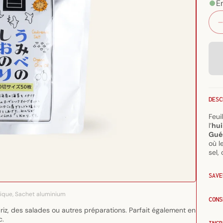
E
DESC
Feui
l’
hui
Gué
où l
sel,
SAVE
tique, Sachet aluminium
CONS
riz, des salades ou autres préparations. Parfait également en
c.