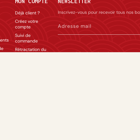
MON COMPTE
NEWSLETTER
Inscrivez-vous pour recevoir tous nos bo
Déjà client ?
Créez votre
Adresse mail
compte
Suivi de
ents
commande
de
Rétractation du
La vente d’alcool est réservée aux personnes 
contrat
modération.
lité