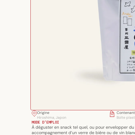
Ouvrir
Origine
Contenant
le
Hiroshima, Japon
Boîte plas
média
MODE D'EMPLOI
À déguster en snack tel quel, ou pour envelopper du 
1
accompagnement d’un verre de bière ou de vin blan
dans