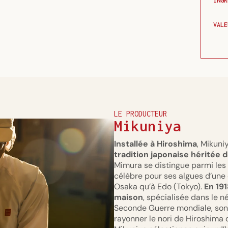
INGR
VALE
LE PRODUCTEUR
Mikuniya
Installée à Hiroshima
, Mikun
tradition japonaise héritée 
Mimura se distingue parmi les 
célèbre pour ses algues d’une 
Osaka qu’à Edo (Tokyo).
En 19
maison
, spécialisée dans le n
Seconde Guerre mondiale, son fi
rayonner le nori de Hiroshima d