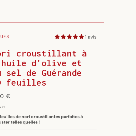
1 avis
GUES
ori croustillant à
'huile d'olive et
u sel de Guérande
0 feuilles
x
80 €
ituel
 772
feuilles de nori croustillantes parfaites à
ster telles quelles !