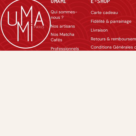
UMAMI
E-SHOP
Qui sommes-
Carte cadeau
nous ?
Fidélité & parrainage
Nos artisans
Livraison
Nos Matcha
Retours & remboursem
Cafés
Conditions Générales 
Professionnels
Vente
Contact
Mentions légales
Nous rejoindre
Politique de confidentia
Agenda
FAQ
Lexique