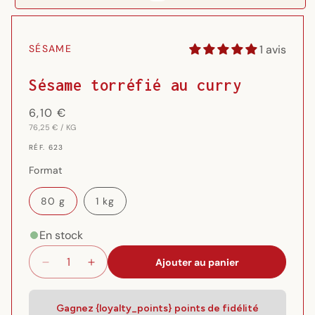
Ouvrir
le
média
1 avis
SÉSAME
1
dans
une
Sésame torréfié au curry
fenêtre
modale
Prix
6,10 €
PRIX
PAR
habituel
76,25 €
/
KG
UNITAIRE
RÉF.
RÉF. 623
{{
SKU
Format
}}:
80 g
1 kg
En stock
Ajouter au panier
Réduire
Augmenter
la
la
quantité
quantité
de
de
Gagnez {loyalty_points} points de fidélité