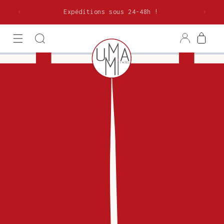
et
olitaine
passer
Expéditions sous 24-48h !
au
contenu
Connexion
Panier