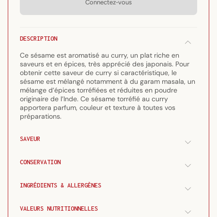
Connectez-vous
Sésame
Sésame
torréfié
torréfié
au
au
curry
curry
DESCRIPTION
Ce sésame est aromatisé au curry, un plat riche en
saveurs et en épices, très apprécié des japonais. Pour
obtenir cette saveur de curry si caractéristique, le
sésame est mélangé notamment à du garam masala, un
mélange d’épices torréfiées et réduites en poudre
originaire de l’Inde. Ce sésame torréfié au curry
apportera parfum, couleur et texture à toutes vos
préparations.
SAVEUR
CONSERVATION
INGRÉDIENTS & ALLERGÈNES
VALEURS NUTRITIONNELLES