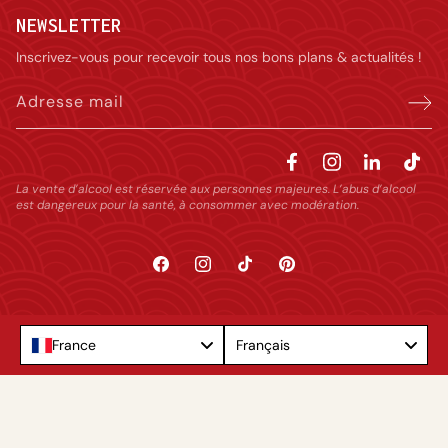
NEWSLETTER
Inscrivez-vous pour recevoir tous nos bons plans & actualités !
Adresse mail
La vente d’alcool est réservée aux personnes majeures. L’abus d’alcool
est dangereux pour la santé, à consommer avec modération.
Facebook
Instagram
TikTok
Pinterest
Language
France
Français