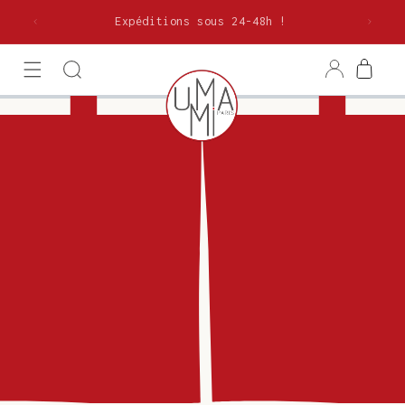
et
olitaine
passer
Expéditions sous 24-48h !
au
contenu
Connexion
Panier