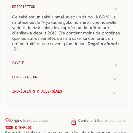
Junmai
Junmai
DESCRIPTION
&quot;Hyakumangoku
&quot;Hyakumangoku
no
no
Ce saké est un saké junmai, avec un riz poli à 60 %. Le
shiro&quot;
shiro&quot;
riz utilisé est le “Hyakumangoku no shiro”, une nouvelle
variété de riz à saké, développée par la préfecture
720ml
720ml
d’Ishikawa depuis 2013. Elle contient moins de protéines
(15°)
(15°)
que les autres variétés de riz à saké, lui conférant un
arôme fruité et une saveur plus douce.
Degré d'alcool
:
15°
SAVEUR
CONSERVATION
INGRÉDIENTS & ALLERGÈNES
Origine
Ishikawa, Japon
Contenant
Bouteille en verre
MODE D'EMPLOI
Accord
:
Idéal pour accompagner des plats légèrement acides