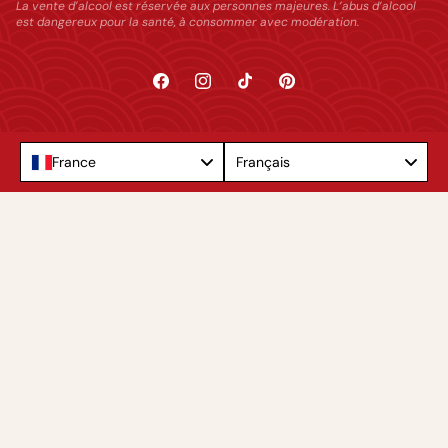
La vente d’alcool est réservée aux personnes majeures. L’abus d’alcool
est dangereux pour la santé, à consommer avec modération.
Facebook
Instagram
TikTok
Pinterest
Language
France
Français