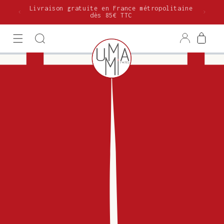
et
Livraison gratuite en France métropolitaine
passer
E
dès 85€ TTC
au
contenu
Connexion
Panier