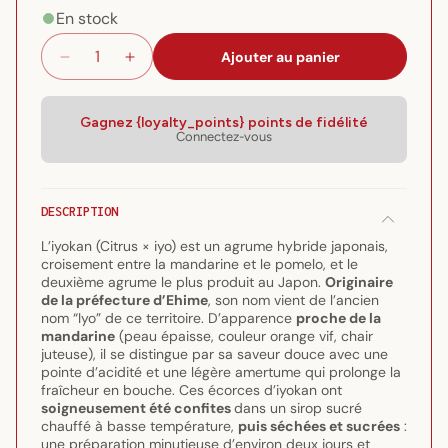
En stock
Ajouter au panier
Réduire
Augmenter
la
la
quantité
quantité
de
de
Gagnez {loyalty_points} points de fidélité
Connectez-vous
Écorces
Écorces
de
de
iyokan
iyokan
sucrées
sucrées
DESCRIPTION
L’iyokan (Citrus × iyo) est un agrume hybride japonais,
croisement entre la mandarine et le pomelo, et le
deuxième agrume le plus produit au Japon.
Originaire
de la préfecture d’Ehime
, son nom vient de l’ancien
nom “Iyo” de ce territoire. D’apparence
proche de la
mandarine
(peau épaisse, couleur orange vif, chair
juteuse), il se distingue par sa saveur douce avec une
pointe d’acidité et une légère amertume qui prolonge la
fraîcheur en bouche. Ces écorces d’iyokan ont
soigneusement été confites
dans un sirop sucré
chauffé à basse température,
puis séchées et sucrées
:
une préparation minutieuse d’environ deux jours et