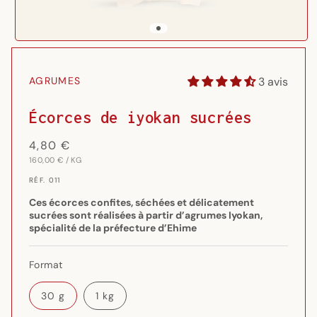
Ouvrir
le
média
3 avis
AGRUMES
1
dans
une
Écorces de iyokan sucrées
fenêtre
modale
Prix
4,80 €
PRIX
PAR
habituel
160,00 €
/
KG
UNITAIRE
RÉF.
RÉF. 011
{{
SKU
Ces écorces confites, séchées et délicatement
}}:
sucrées sont réalisées à partir d’agrumes Iyokan,
spécialité de la préfecture d’Ehime
Format
30 g
1 kg