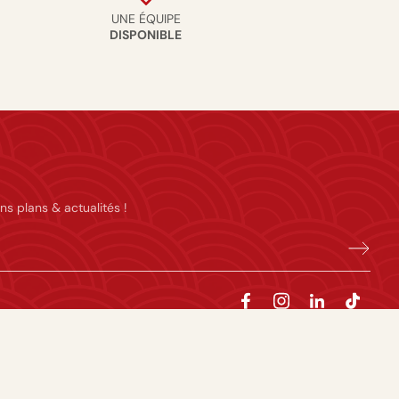
UNE ÉQUIPE
DISPONIBLE
ns plans & actualités !
majeures. L’abus d’alcool est dangereux pour la santé, à consommer avec