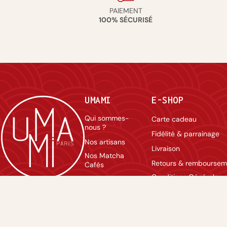
Avant
utilisation,
PAIEMENT
faites
100% SÉCURISÉ
dessaler
les
feuilles
en
les
faisant
tremper
dans
UMAMI
E-SHOP
de
l'eau
Qui sommes-
Carte cadeau
pendant
nous ?
30
Fidélité & parrainage
minutes.
Nos artisans
Livraison
Sakura
Nos Matcha
Retours & remboursem
mochi
Cafés
Sakura
Conditions Générales 
Professionnels
mochi
Vente
version
Contact
Mentions légales
tokyoïte :
Nous rejoindre
wagashi
Politique de confidentia
du
Agenda