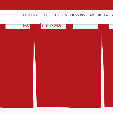
et
politaine dès 85€ TTC
passer
au
contenu
ÉPICERIE FINE
THÉS & BOISSONS
ART DE LA T
NOUVEAUTÉS & PROMOS