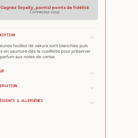
quantité
quantité
de
de
Gagnez {loyalty_points} points de fidélité
Connectez-vous
Feuilles
Feuilles
de
de
sakura
sakura
saumurées
saumurées
RIPTION
(50
(50
feuilles)
feuilles)
jeunes feuilles de sakura sont blanchies puis
s en saumure dès la cueillette pour préserver
 parfum aux notes de cerise.
UR
ERVATION
ÉDIENTS & ALLERGÈNES