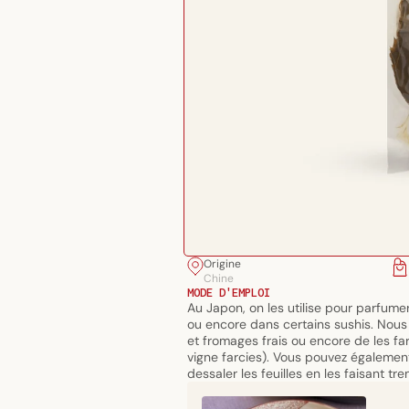
Ouvrir
Origine
le
Chine
média
MODE D'EMPLOI
Au Japon, on les utilise pour parfumer
1
ou encore dans certains sushis. Nous 
dans
et fromages frais ou encore de les fa
une
vigne farcies). Vous pouvez également l
fenêtre
dessaler les feuilles en les faisant 
modale