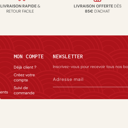
LIVRAISON RAPIDE
&
LIVRAISON
OFFERTE
DÈS
RETOUR FACILE
85€
D'ACHAT
MON COMPTE
NEWSLETTER
Inscrivez-vous pour recevoir tous nos bo
Déjà client ?
Créez votre
Adresse mail
compte
Suivi de
ents
commande
de
Rétractation du
La vente d’alcool est réservée aux personnes 
contrat
modération.
lité