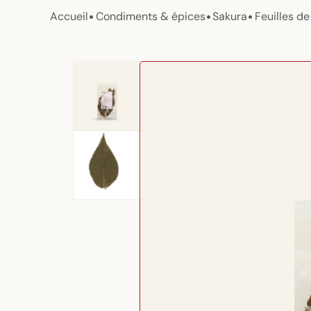
•
•
•
Accueil
Condiments & épices
Sakura
Feuilles d
Passer aux
informations
produits