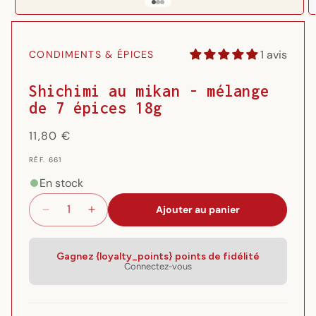
Ouvrir
O
le
l
média
m
1 avis
CONDIMENTS & ÉPICES
1
2
dans
d
une
u
Shichimi au mikan - mélange
fenêtre
f
de 7 épices 18g
modale
m
Prix
11,80 €
habituel
RÉF.
RÉF. 661
{{
SKU
En stock
}}:
Ajouter au panier
Réduire
Augmenter
la
la
quantité
quantité
de
de
Gagnez {loyalty_points} points de fidélité
Connectez-vous
Shichimi
Shichimi
au
au
mikan
mikan
-
-