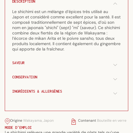
DESCRIPTION
mélange
mélange
de
de
Le shichimi est un mélange d’épices très utilisé au
7
7
Japon et considéré comme excellent pour la santé. Il est
composé traditionnellement de sept épices, d’où son
épices
épices
nom en japonais "shichi" (sept) "mi" (saveur). Ce shichimi
18g
18g
combine deux fiertés de la région de Wakayama :
l’écorce de mikan Arita et le poivre sansho, tous deux
produits localement. Il contient également du gingembre
qui apporte de la fraîcheur.
SAVEUR
CONSERVATION
INGRÉDIENTS & ALLERGÈNES
Origine
Wakayama, Japon
Contenant
Bouteille en verre
MODE D'EMPLOI
Le shichimi relèvera une grande variété de plats tels qu’une