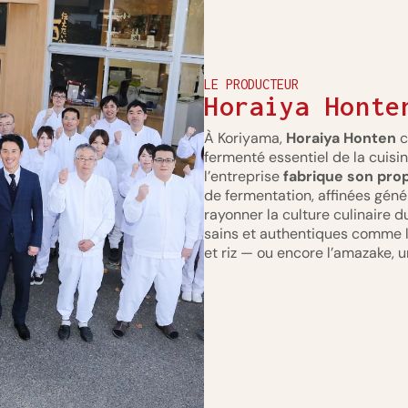
LE PRODUCTEUR
Horaiya Honte
À Koriyama,
Horaiya Honten
c
fermenté essentiel de la cuisi
l’entreprise
fabrique son prop
de fermentation, affinées géné
rayonner la culture culinaire d
sains et authentiques comme l
et riz — ou encore l’amazake, 