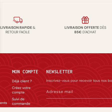
LIVRAISON RAPIDE
&
LIVRAISON
OFFERTE
DÈS
RETOUR FACILE
85€
D'ACHAT
MON COMPTE
NEWSLETTER
Inscrivez-vous pour recevoir tous nos bo
Déjà client ?
Créez votre
Adresse mail
compte
Suivi de
ents
commande
de
Rétractation du