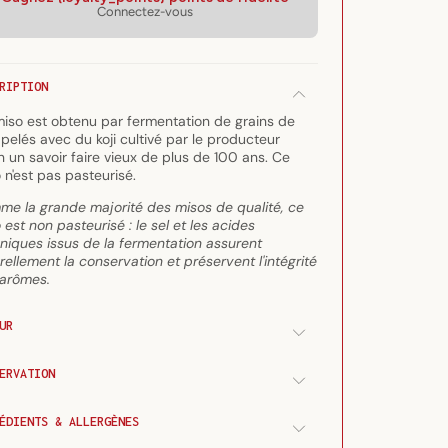
de
de
Connectez-vous
Miso
Miso
Kojiya
Kojiya
300g
300g
RIPTION
iso est obtenu par fermentation de grains de
 pelés avec du koji cultivé par le producteur
n un savoir faire vieux de plus de 100 ans. Ce
 n'est pas pasteurisé.
e la grande majorité des misos de qualité, ce
 est non pasteurisé : le sel et les acides
niques issus de la fermentation assurent
rellement la conservation et préservent l'intégrité
arômes.
UR
ERVATION
ÉDIENTS & ALLERGÈNES