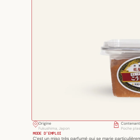
Ouvrir
Origine
Contenant
le
Fukushima, Japon
Poche pla
média
MODE D'EMPLOI
C’est un miso très parfumé qui se marie particulièrem
1