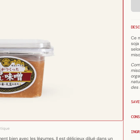
DESC
Ce m
soja
selo
miso
Comm
miso
orga
natu
des 
SAVE
CONS
stique
INGR
ent bien avec les légumes. Il est délicieux dilué dans un