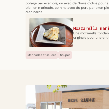
potage par exemple, ou avec de l’huile d’olive pour a
dans
bien en marinade, comme avec du porc par exemple o
une
d’épinards.
fenêtre
modale
Mozzarella mar
Une mozzarella fondan
originale pour une entr
Marinades et sauces
Soupes
Origine
Contenant
Fukushima,
Poche
Japon
plastique
MODE
D'EMPLOI
C’est
un
miso
très
parfumé
qui
se