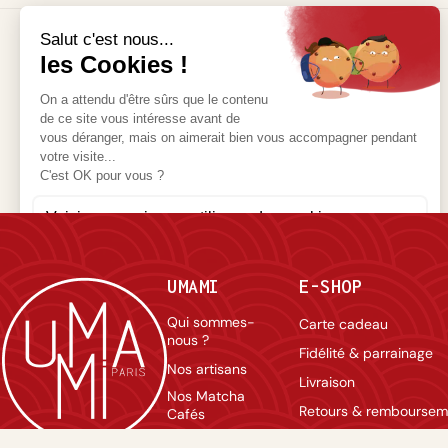
et
d’épinards.
Mozzar
ella
mariné
PAIEMENT
e au
100% SÉCURISÉ
miso
Une
mozzarella
fondante
sublimée
par une
marinade
au miso :
une
UMAMI
E-SHOP
touche
umami
Qui sommes-
Carte cadeau
originale
nous ?
pour une
Fidélité & parrainage
entrée
Nos artisans
Livraison
simple et
Nos Matcha
raffinée.
Retours & remboursem
Cafés
Conditions Générales 
Professionnels
Marinades