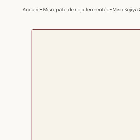
•
•
Accueil
Miso, pâte de soja fermentée
Miso Kojiya
Passer aux
informations
produits