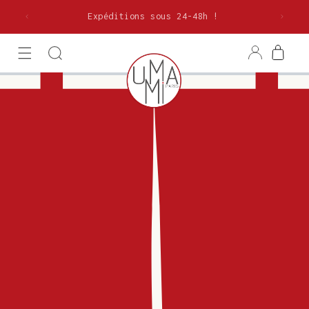
et
olitaine
passer
Expéditions sous 24-48h !
au
contenu
Connexion
Panier