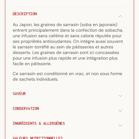
Sarrasin
Sarrasin
torréfié
torréfié
DESCRIPTION
concassé
concassé
170
170
Au Japon, les graines de sarrasin (soba en japonais)
g
g
entrent principalement dans la confection de sobacha,
une infusion sans caféine et sans calorie réputée pour
ses propriétés antioxydantes. On intègre aussi souvent
le sarrasin torréfié au sein de pâtisseries et autres
desserts. Les graines de sarrasin sont ici concassées
pour une infusion plus rapide et une intégration plus
facile en pâtisserie.
Ce sarrasin est conditionné en vrac, et non sous forme
de sachets individuels.
SAVEUR
CONSERVATION
INGRÉDIENTS & ALLERGÈNES
VALEURS NUTRITIONNELLES