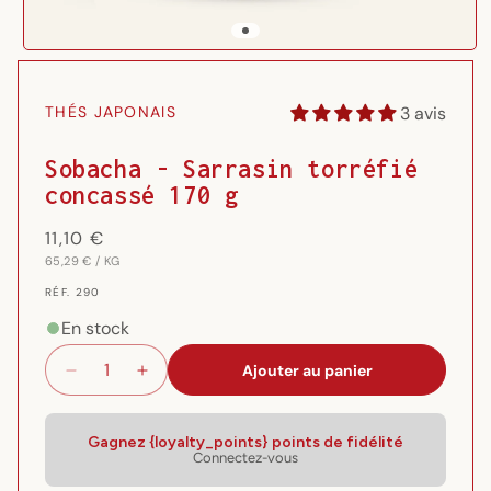
Ouvrir
le
média
3 avis
THÉS JAPONAIS
1
dans
une
Sobacha - Sarrasin torréfié
fenêtre
concassé 170 g
modale
Prix
11,10 €
PRIX
PAR
habituel
65,29 €
/
KG
UNITAIRE
RÉF.
RÉF. 290
{{
SKU
En stock
}}:
Ajouter au panier
Réduire
Augmenter
la
la
quantité
quantité
de
de
Gagnez {loyalty_points} points de fidélité
Connectez-vous
Sobacha
Sobacha
-
-