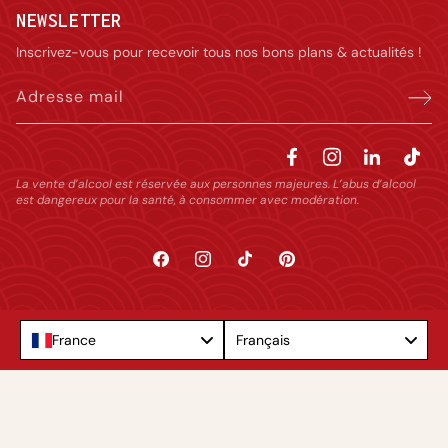
NEWSLETTER
Inscrivez-vous pour recevoir tous nos bons plans & actualités !
Adresse mail
La vente d’alcool est réservée aux personnes majeures. L’abus d’alcool
est dangereux pour la santé, à consommer avec modération.
Facebook
Instagram
TikTok
Pinterest
Language
France
Français