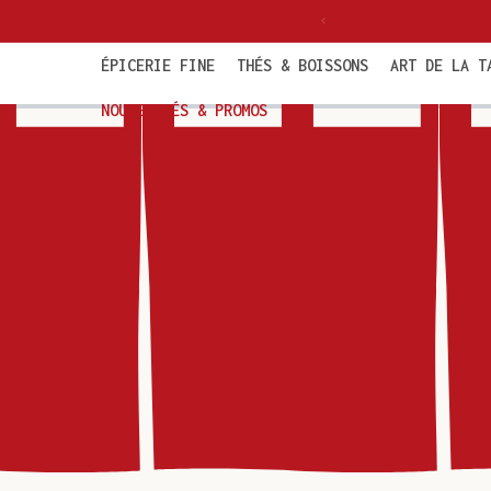
et
politaine dès 85€ TTC
passer
au
contenu
ÉPICERIE FINE
THÉS & BOISSONS
ART DE LA T
NOUVEAUTÉS & PROMOS