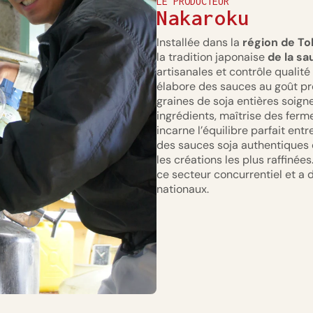
LE PRODUCTEUR
Nakaroku
Installée dans la
région de Tok
la tradition japonaise
de la sa
artisanales et contrôle qualité
élabore des sauces au goût pro
graines de soja entières soig
ingrédients, maîtrise des ferm
incarne l’équilibre parfait entr
des sauces soja authentiques 
les créations les plus raffinées
ce secteur concurrentiel et a 
nationaux.