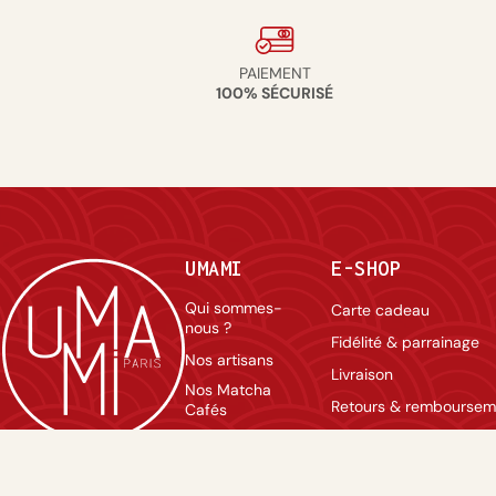
PAIEMENT
100% SÉCURISÉ
UMAMI
E-SHOP
Qui sommes-
Carte cadeau
nous ?
Fidélité & parrainage
Nos artisans
Livraison
Nos Matcha
Retours & remboursem
Cafés
Conditions Générales 
Professionnels
Vente
Contact
Mentions légales