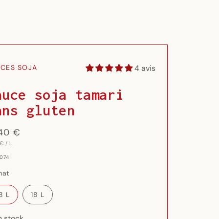
4 avis
CES SOJA
auce soja tamari
ans gluten
x
,40 €
PAR
ituel
 €
/
L
AIRE
 074
mat
.8 L
18 L
n stock