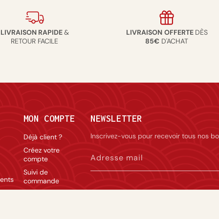
LIVRAISON RAPIDE
&
LIVRAISON
OFFERTE
DÈS
RETOUR FACILE
85€
D'ACHAT
MON COMPTE
NEWSLETTER
Inscrivez-vous pour recevoir tous nos bo
Déjà client ?
Créez votre
Adresse mail
compte
Suivi de
ents
commande
de
Rétractation du
La vente d’alcool est réservée aux personnes 
contrat
modération.