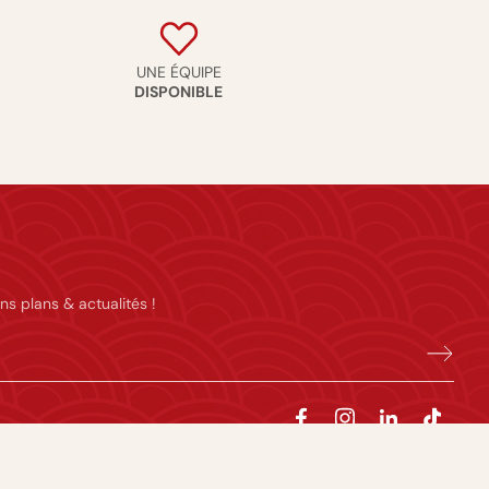
UNE ÉQUIPE
DISPONIBLE
ns plans & actualités !
majeures. L’abus d’alcool est dangereux pour la santé, à consommer avec