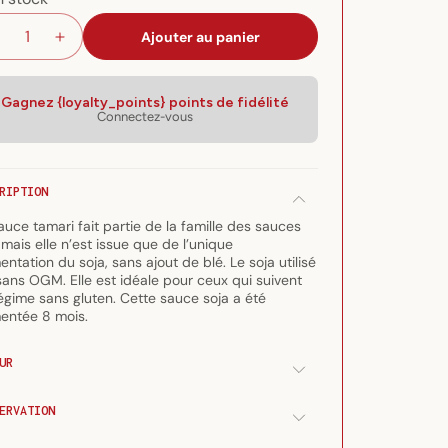
Ajouter au panier
Réduire
Augmenter
la
la
quantité
quantité
de
de
Gagnez {loyalty_points} points de fidélité
Connectez-vous
Sauce
Sauce
soja
soja
tamari
tamari
sans
sans
RIPTION
gluten
gluten
auce tamari fait partie de la famille des sauces
 mais elle n’est issue que de l’unique
entation du soja, sans ajout de blé. Le soja utilisé
sans OGM. Elle est idéale pour ceux qui suivent
égime sans gluten. Cette sauce soja a été
entée 8 mois.
UR
ERVATION