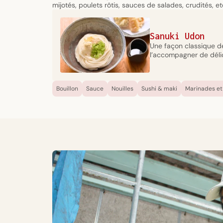
mijotés, poulets rôtis, sauces de salades, crudités, etc
dans
une
fenêtre
modale
Sanuki Udon
Une façon classique de
l’accompagner de déli
Bouillon
Sauce
Nouilles
Sushi & maki
Marinades et
Origine
Contenant
Aichi,
Bouteille en
Japon
plastique
MODE
D'EMPLOI
Elle
pourra
s’intégrer
dans
votre
cuisine
du
quotidien
aussi