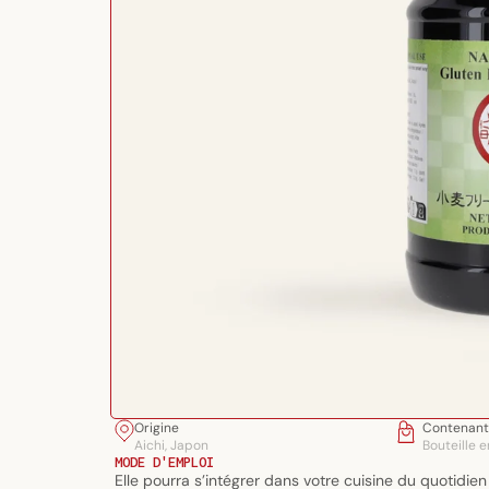
Ouvrir
Origine
Contenant
le
Aichi, Japon
Bouteille 
média
MODE D'EMPLOI
Elle pourra s’intégrer dans votre cuisine du quotidi
1