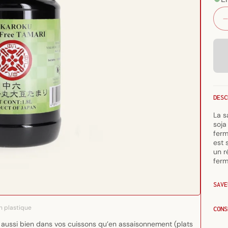
DESC
La s
soja
ferm
est 
un r
ferm
SAVE
en plastique
CONS
en aussi bien dans vos cuissons qu’en assaisonnement (plats