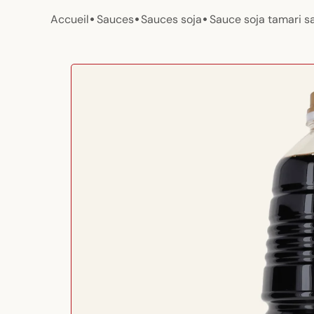
•
•
•
Accueil
Sauces
Sauces soja
Sauce soja tamari s
Passer aux
informations
produits