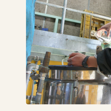
bien
dans
vos
cuissons
qu’en
assaisonnement
(plats
mijotés,
poulets
rôtis,
sauces
de
salades,
crudités,
etc.).
Sanuki
Udon
Une façon
classique de
déguster le
Sanuki Udon,
chaud ou
froid, est de
l’accompagner