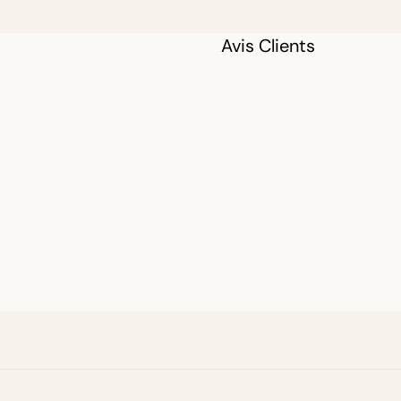
de délicieux
tempura !
Avis Clients
Bouillon
Sauce
Nouilles
Sushi
&
maki
Marinades
et sauces
Plats
mijotés